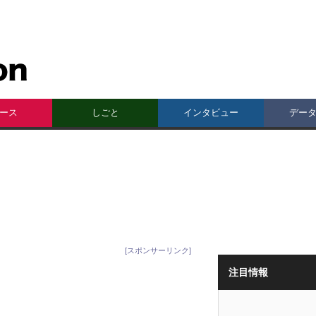
ース
しごと
インタビュー
デー
[スポンサーリンク]
注目情報