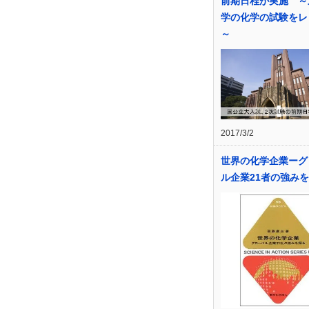
前期日程が実施 ～
学の化学の試験をレ
～
2017/3/2
世界の化学企業ーグ
ル企業21者の強み