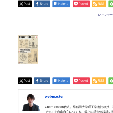
Post
Share
Hatena
Pocket
RSS
[スポンサー
Post
Share
Hatena
Pocket
RSS
webmaster
Chem-Station代表。早稲田大学理工学術院
でモノを自由自在につくる、最小の構造物設計の