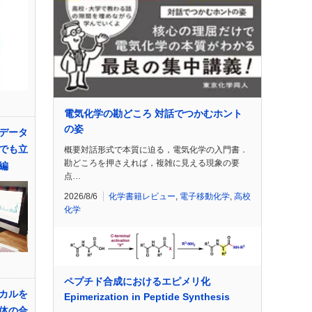
電気化学の勘どころ 対話でつかむホント
の姿
データ
でも立
概要対話形式で本質に迫る，電気化学の入門書．
勘どころを押さえれば，複雑に見える現象の要
編
点…
2026/8/6
化学書籍レビュー
,
電子移動化学
,
高校
化学
ペプチド合成におけるエピメリ化
カルを
Epimerization in Peptide Synthesis
体の合