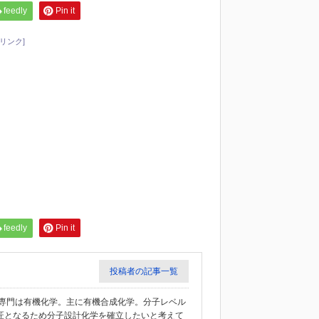
feedly
Pin it
リンク]
feedly
Pin it
投稿者の記事一覧
教授。専門は有機化学。主に有機合成化学。分子レベル
匠となるため分子設計化学を確立したいと考えて