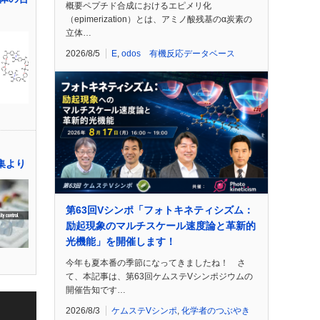
概要ペプチド合成におけるエピメリ化
（epimerization）とは、アミノ酸残基のα炭素の
立体…
2026/8/5
E
,
odos 有機反応データベース
特集より
第63回Vシンポ「フォトキネティシズム：
励起現象のマルチスケール速度論と革新的
光機能」を開催します！
今年も夏本番の季節になってきましたね！ さ
て、本記事は、第63回ケムステVシンポジウムの
開催告知です…
2026/8/3
ケムステVシンポ
,
化学者のつぶやき