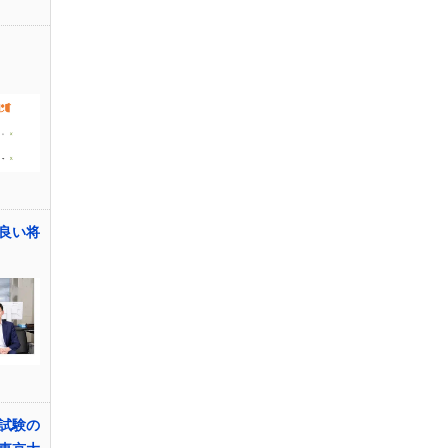
良い将
試験の