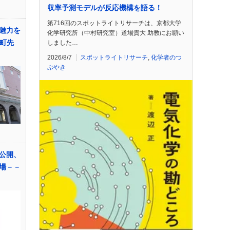
収率予測モデルが反応機構を語る！
第716回のスポットライトリサーチは、京都大学
魅力を
化学研究所（中村研究室）道場貴大 助教にお願い
水町先
しました…
2026/8/7
スポットライトリサーチ
,
化学者のつ
ぶやき
公開、
場－－