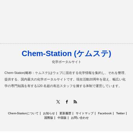
Chem-Station (ケムステ)
化学ポータルサイト
Chem-Station(略称：ケムステ)はウェブに混在する化学情報を集約し、それを整理、
提供する、国内最大の化学ポータルサイトです。現在活動20周年を迎え、幅広い化
学の専門知識を有する120 名超の有志スタッフを擁する体制で運営しています。
RSS
X
Facebook
Chem-Stationについて
お知らせ
更新履歴
サイトマップ
Facebook
Twitter
国際版
中国版
お問い合わせ