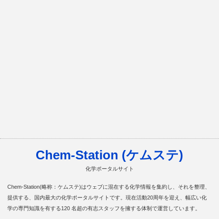
Chem-Station (ケムステ)
化学ポータルサイト
Chem-Station(略称：ケムステ)はウェブに混在する化学情報を集約し、それを整理、
提供する、国内最大の化学ポータルサイトです。現在活動20周年を迎え、幅広い化
学の専門知識を有する120 名超の有志スタッフを擁する体制で運営しています。