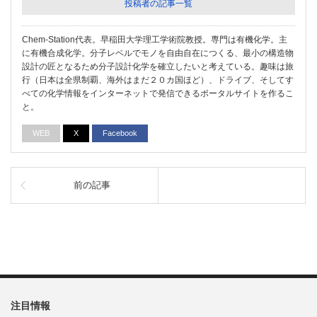
投稿者の記事一覧
Chem-Station代表。早稲田大学理工学術院教授。専門は有機化学。主
に有機合成化学。分子レベルでモノを自由自在につくる、最小の構造物
設計の匠となるため分子設計化学を確立したいと考えている。趣味は旅
行（日本は全県制覇、海外はまだ２０カ国ほど）、ドライブ、そしてす
べての化学情報をインターネットで発信できるポータルサイトを作るこ
と。
WEB
X
Facebook
前の記事
注目情報