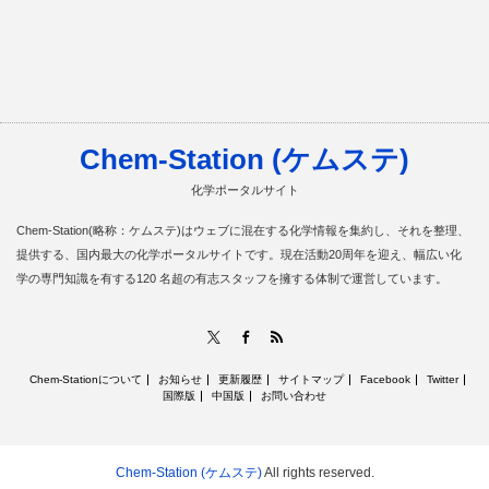
Chem-Station (ケムステ)
化学ポータルサイト
Chem-Station(略称：ケムステ)はウェブに混在する化学情報を集約し、それを整理、
提供する、国内最大の化学ポータルサイトです。現在活動20周年を迎え、幅広い化
学の専門知識を有する120 名超の有志スタッフを擁する体制で運営しています。
RSS
X
Facebook
Chem-Stationについて
お知らせ
更新履歴
サイトマップ
Facebook
Twitter
国際版
中国版
お問い合わせ
Chem-Station (ケムステ)
All rights reserved.