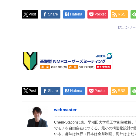
Post
Share
Hatena
Pocket
RSS
[スポンサー
Post
Share
Hatena
Pocket
RSS
webmaster
Chem-Station代表。早稲田大学理工学術院
でモノを自由自在につくる、最小の構造物設計の
いる。趣味は旅行（日本は全県制覇、海外はまだ