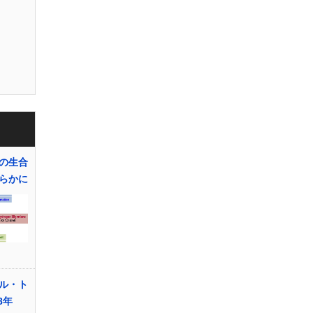
の生合
らかに
ル・ト
8年