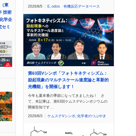
ト（東
2026/8/5
E
,
odos 有機反応データベース
 技術
化学企
究セミ
第63回Vシンポ「フォトキネティシズム：
励起現象のマルチスケール速度論と革新的
光機能」を開催します！
今年も夏本番の季節になってきましたね！ さ
て、本記事は、第63回ケムステVシンポジウムの
開催告知です…
2026/8/3
ケムステVシンポ
,
化学者のつぶやき