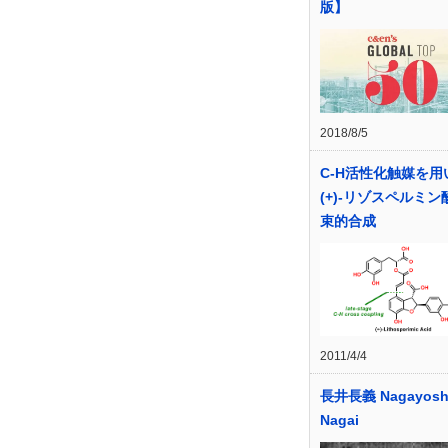
版】
2018/8/5
C-H活性化触媒を用
(+)-リゾスペルミ
束的合成
2011/4/4
長井長義 Nagayosh
Nagai