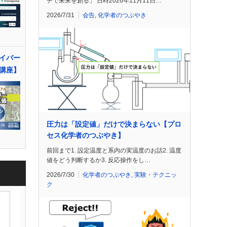
チで未来を創る」 日時2026年11月11日…
2026/7/31
会告
,
化学者のつぶやき
イバー
講座】
圧力は「設定値」だけで決まらない【プロ
セス化学者のつぶやき】
前回まで1. 設定温度と系内の実温度のお話2. 温度
値をどう判断するか3. 反応操作をし…
2026/7/30
化学者のつぶやき
,
実験・テクニッ
ク