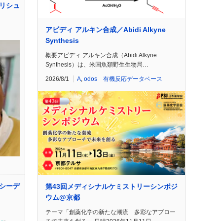
リシュ
アビディ アルキン合成／Abidi Alkyne
Synthesis
概要アビディ アルキン合成（Abidi Alkyne
Synthesis）は、米国魚類野生生物局…
2026/8/1
A
,
odos 有機反応データベース
シーデ
第43回メディシナルケミストリーシンポジ
ウム@京都
テーマ「創薬化学の新たな潮流 多彩なアプロー