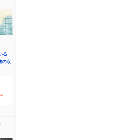
いる
ン酸の収
i