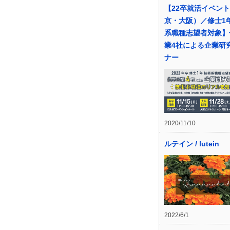
【22卒就活イベン
京・大阪）／修士1年
系職種志望者対象】
業4社による企業研
ナー
2020/11/10
ルテイン / lutein
2022/6/1