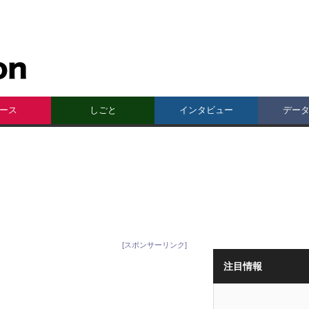
ース
しごと
インタビュー
デー
[スポンサーリンク]
注目情報