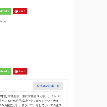
feedly
Pin it
リンク]
feedly
Pin it
投稿者の記事一覧
教授。専門は有機化学。主に有機合成化学。分子レベル
匠となるため分子設計化学を確立したいと考えて
２０カ国ほど）、ドライブ、そしてすべての化学