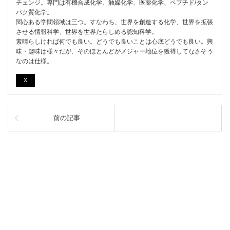
チェンジ。専門は有機合成化学、触媒化学、医薬化学、ペプチド/タン
パク質化学。
関心ある学問領域は三つ。すなわち、世界を創造する化学、世界を拡張
させる情報科学、世界を世界たらしめる認知科学。
素晴らしければ何でも良い。どうでも良いことは心底どうでも良い。興
味・趣味は様々だが、そのほとんどがメジャー地位を獲得してなさそう
なのは仕様。
X
前の記事