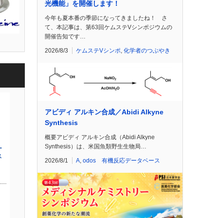
光機能」を開催します！
今年も夏本番の季節になってきましたね！ さ
て、本記事は、第63回ケムステVシンポジウムの
開催告知です…
2026/8/3
ケムステVシンポ
,
化学者のつぶやき
アビディ アルキン合成／Abidi Alkyne
Synthesis
概要アビディ アルキン合成（Abidi Alkyne
Synthesis）は、米国魚類野生生物局…
2026/8/1
A
,
odos 有機反応データベース