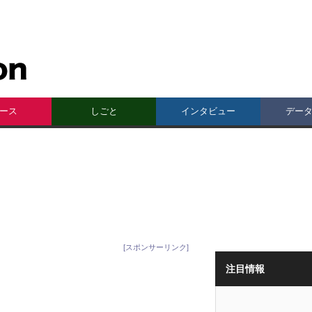
ース
しごと
インタビュー
デー
[スポンサーリンク]
注目情報