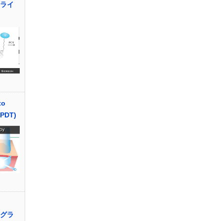
物ライ
o
(PDT)
プログラ