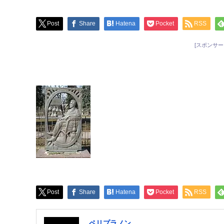
Post
Share
Hatena
Pocket
RSS
[スポンサー
Post
Share
Hatena
Pocket
RSS
ペリプラノン