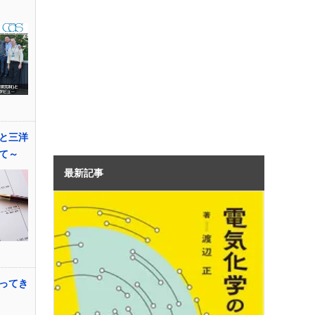
と三洋
て～
最新記事
ってき