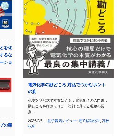
とを化
するな
ーショ
電気化学の勘どころ 対話でつかむホント
の姿
概要対話形式で本質に迫る，電気化学の入門書．
勘どころを押さえれば，複雑に見える現象の要
点…
2026/8/6
化学書籍レビュー
,
電子移動化学
,
高校
ブの毒
化学