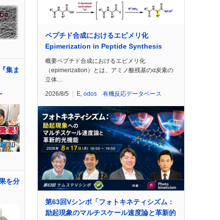
ペプチド合成におけるエピメリ化
Epimerization in Peptide Synthesis
概要ペプチド合成におけるエピメリ化
画『集ま
（epimerization）とは、アミノ酸残基のα炭素の
立体…
～
2026/8/5
E
,
odos 有機反応データベース
果を分
第63回Vシンポ「フォトキネティシズム：
励起現象のマルチスケール速度論と革新的