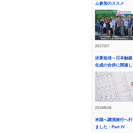
ム参加のススメ
2017/2/7
決算短信～日本触媒
化成の合併に関連し
2019/6/18
米国へ講演旅行へ行
ました：Part IV