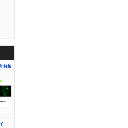
能解析
イ