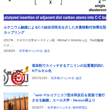
ルテニウム触媒によるC-C結合活性化を介した水素移動付加環化型
カップリング
2017年、テキサス大学オースティン校・Micharl J. Krischeらは、Ru(0)触媒
によ…
2018/3/1
化学者のつぶやき
,
論文
添加剤でスイッチするアニリンの位置選択的C-
Hアルキル化
2017/11/23
化学者のつぶやき
,
論文
「anti-マルコフニコフ型水和反応を室温で進行
させる触媒」エール大学・Herzon研より
2016/7/7
化学者のつぶやき
,
海外研究記