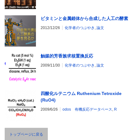
ビタミンと金属錯体から合成した人工の酵素
2012/12/26
化学者のつぶやき
,
論文
触媒的芳香族求核置換反応
2009/11/30
化学者のつぶやき
,
論文
四酸化ルテニウム Ruthenium Tetroxide
(RuO4)
2009/6/26
odos 有機反応データベース
,
R
トップページに戻る