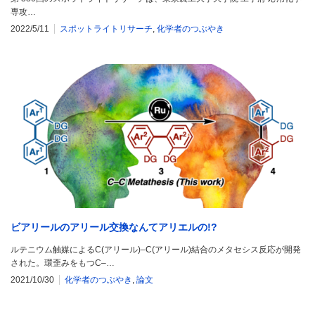
専攻…
2022/5/11
スポットライトリサーチ
,
化学者のつぶやき
ビアリールのアリール交換なんてアリエルの!?
ルテニウム触媒によるC(アリール)–C(アリール)結合のメタセシス反応が開発
された。環歪みをもつC–…
2021/10/30
化学者のつぶやき
,
論文