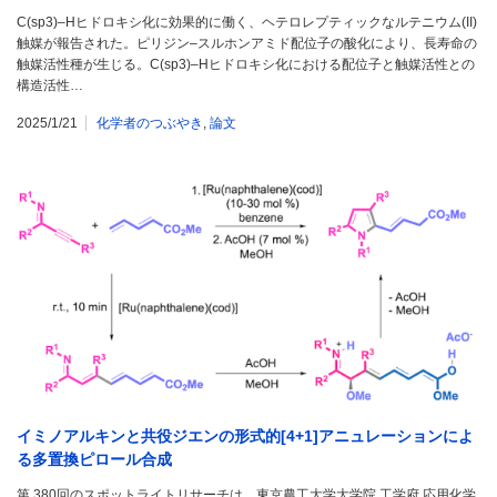
C(sp3)–Hヒドロキシ化に効果的に働く、ヘテロレプティックなルテニウム(II)
触媒が報告された。ピリジン–スルホンアミド配位子の酸化により、長寿命の
触媒活性種が生じる。C(sp3)–Hヒドロキシ化における配位子と触媒活性との
構造活性…
2025/1/21
化学者のつぶやき
,
論文
イミノアルキンと共役ジエンの形式的[4+1]アニュレーションによ
る多置換ピロール合成
第 380回のスポットライトリサーチは、東京農工大学大学院 工学府 応用化学