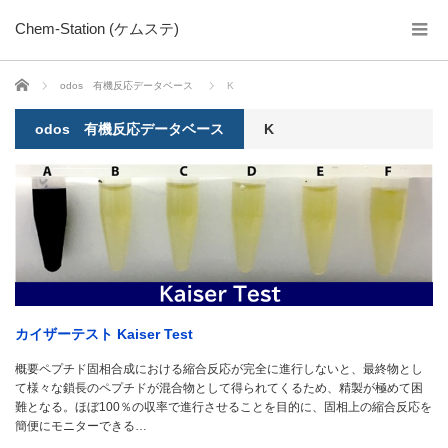
Chem-Station (ケムステ)
ホーム
odos 有機反応データベース
K
odos 有機反応データベース
K
カイザーテスト Kaiser Test
概要ペプチド固相合成における縮合反応が完全に進行しないと、最終物とし
て様々な鎖長のペプチドが混合物として得られてくるため、精製が極めて困
難となる。ほぼ100％の収率で進行させることを目的に、固相上の縮合反応を
簡便にモニターできる…