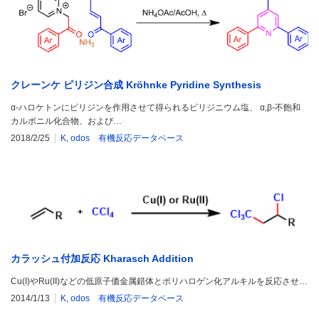
クレーンケ ピリジン合成 Kröhnke Pyridine Synthesis
α-ハロケトンにピリジンを作用させて得られるピリジニウム塩、 α,β-不飽和
カルボニル化合物、および…
2018/2/25
K
,
odos 有機反応データベース
カラッシュ付加反応 Kharasch Addition
Cu(I)やRu(II)などの低原子価金属錯体とポリハロゲン化アルキルを反応させ…
2014/1/13
K
,
odos 有機反応データベース