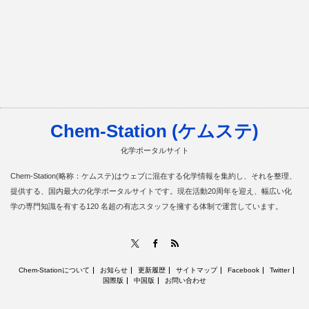
Chem-Station (ケムステ)
化学ポータルサイト
Chem-Station(略称：ケムステ)はウェブに混在する化学情報を集約し、それを整理、
提供する、国内最大の化学ポータルサイトです。現在活動20周年を迎え、幅広い化
学の専門知識を有する120 名超の有志スタッフを擁する体制で運営しています。
RSS
X
Facebook
Chem-Stationについて
お知らせ
更新履歴
サイトマップ
Facebook
Twitter
国際版
中国版
お問い合わせ