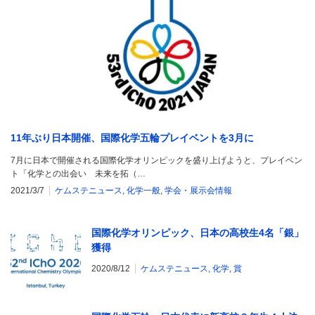
11年ぶり日本開催、国際化学五輪プレイベントを3月に
7月に日本で開催される国際化学オリンピックを盛り上げようと、プレイベン
ト「化学との出会い 未来を拓（…
2021/3/7
ケムステニュース
,
化学一般
,
学会・展示会情報
国際化学オリンピック、日本の高校生4名「銀」
獲得
2020/8/12
ケムステニュース
,
化学
,
賞