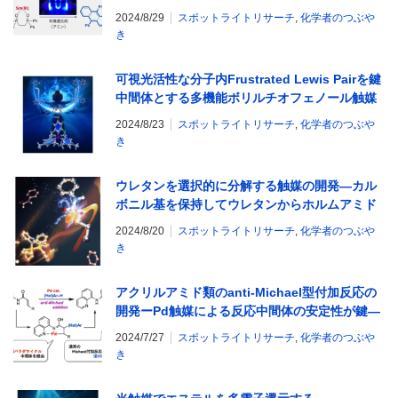
2024/8/29
スポットライトリサーチ
,
化学者のつぶや
き
可視光活性な分子内Frustrated Lewis Pairを鍵
中間体とする多機能ボリルチオフェノール触媒
の開発
2024/8/23
スポットライトリサーチ
,
化学者のつぶや
き
ウレタンを選択的に分解する触媒の開発―カル
ボニル基を保持してウレタンからホルムアミド
とアルコールへ分解ー
2024/8/20
スポットライトリサーチ
,
化学者のつぶや
き
アクリルアミド類のanti-Michael型付加反応の
開発ーPd触媒による反応中間体の安定性が鍵―
2024/7/27
スポットライトリサーチ
,
化学者のつぶや
き