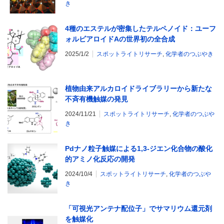
き
4種のエステルが密集したテルペノイド：ユーフ
ォルビアロイドAの世界初の全合成
2025/1/2
スポットライトリサーチ
,
化学者のつぶやき
植物由来アルカロイドライブラリーから新たな
不斉有機触媒の発見
2024/11/21
スポットライトリサーチ
,
化学者のつぶや
き
Pdナノ粒子触媒による1,3-ジエン化合物の酸化
的アミノ化反応の開発
2024/10/4
スポットライトリサーチ
,
化学者のつぶや
き
「可視光アンテナ配位子」でサマリウム還元剤
を触媒化