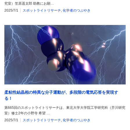
究室）笠原遥太郎 助教にお願…
2025/7/1
スポットライトリサーチ
,
化学者のつぶやき
柔粘性結晶相の特異な分子運動が、多段階の電気応答を実現す
る！
第665回のスポットライトリサーチは、東北大学大学院工学研究科（芥川研究
室）修士2年の小野寺 希望 …
2025/7/1
スポットライトリサーチ
,
化学者のつぶやき