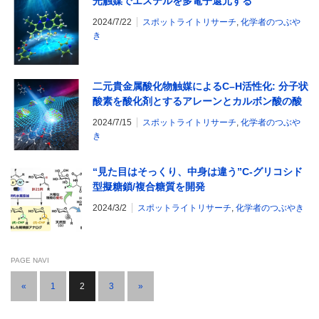
光触媒でエステルを多電子還元する
2024/7/22
スポットライトリサーチ
,
化学者のつぶや
き
二元貴金属酸化物触媒によるC–H活性化: 分子状
酸素を酸化剤とするアレーンとカルボン酸の酸
化的カップリング
2024/7/15
スポットライトリサーチ
,
化学者のつぶや
き
“見た目はそっくり、中身は違う”C-グリコシド
型擬糖鎖/複合糖質を開発
2024/3/2
スポットライトリサーチ
,
化学者のつぶやき
PAGE NAVI
«
1
2
3
»