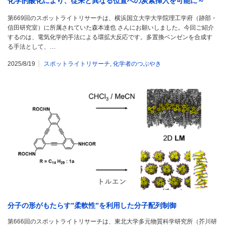
化学的酸化により、従来と異なる位置への炭素挿入を可能に～
第669回のスポットライトリサーチは、横浜国立大学大学院理工学府（跡部・
信田研究室）に所属されていた森本達也 さんにお願いしました。今回ご紹介
するのは、電気化学的手法による環拡大反応です。多置換ベンゼンを合成す
る手法として、…
2025/8/19
スポットライトリサーチ
,
化学者のつぶやき
分子の形がもたらす”柔軟性”を利用した分子配列制御
第666回のスポットライトリサーチは、東北大学多元物質科学研究所（芥川研