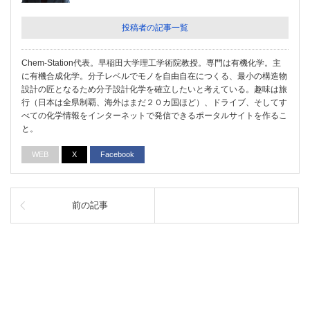
投稿者の記事一覧
Chem-Station代表。早稲田大学理工学術院教授。専門は有機化学。主
に有機合成化学。分子レベルでモノを自由自在につくる、最小の構造物
設計の匠となるため分子設計化学を確立したいと考えている。趣味は旅
行（日本は全県制覇、海外はまだ２０カ国ほど）、ドライブ、そしてす
べての化学情報をインターネットで発信できるポータルサイトを作るこ
と。
WEB
X
Facebook
前の記事