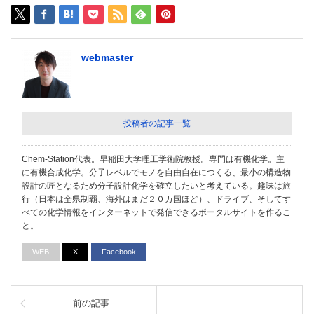
webmaster
投稿者の記事一覧
Chem-Station代表。早稲田大学理工学術院教授。専門は有機化学。主
に有機合成化学。分子レベルでモノを自由自在につくる、最小の構造物
設計の匠となるため分子設計化学を確立したいと考えている。趣味は旅
行（日本は全県制覇、海外はまだ２０カ国ほど）、ドライブ、そしてす
べての化学情報をインターネットで発信できるポータルサイトを作るこ
と。
WEB
X
Facebook
前の記事