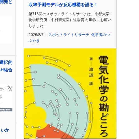
開発と
収率予測モデルが反応機構を語る！
第716回のスポットライトリサーチは、京都大学
化学研究所（中村研究室）道場貴大 助教にお願い
しました…
2026/8/7
スポットライトリサーチ
,
化学者のつ
ぶやき
選択的
–H結合
くいか