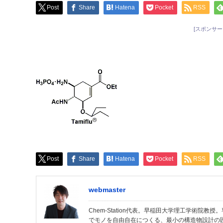
Post
Share
Hatena
Pocket
RSS
[スポンサー
Post
Share
Hatena
Pocket
RSS
webmaster
Chem-Station代表。早稲田大学理工学術院
でモノを自由自在につくる、最小の構造物設計の