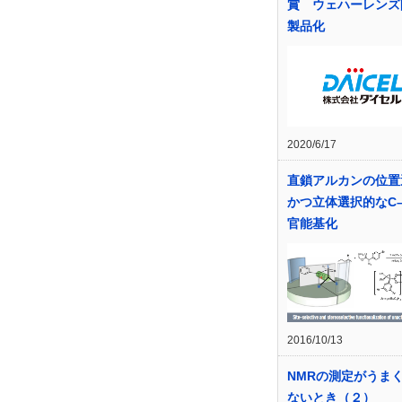
賞 ウェハーレンズ
製品化
2020/6/17
直鎖アルカンの位置
かつ立体選択的なC
官能基化
2016/10/13
NMRの測定がうま
ないとき（２）