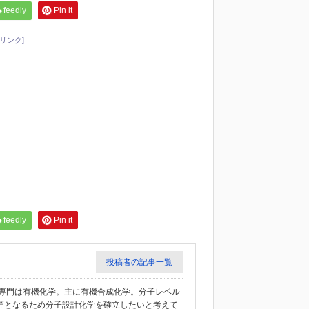
feedly
Pin it
リンク]
feedly
Pin it
投稿者の記事一覧
教授。専門は有機化学。主に有機合成化学。分子レベル
匠となるため分子設計化学を確立したいと考えて