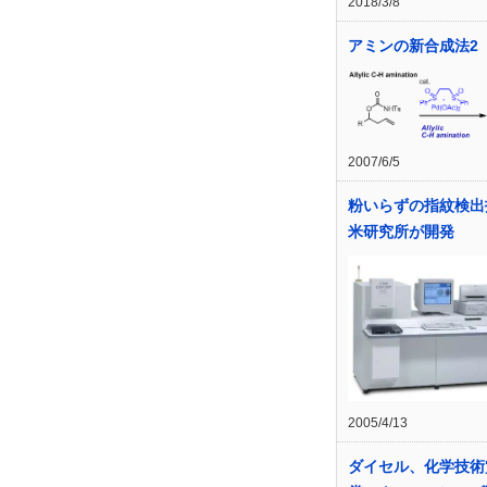
2018/3/8
アミンの新合成法2
2007/6/5
粉いらずの指紋検出
米研究所が開発
2005/4/13
ダイセル、化学技術