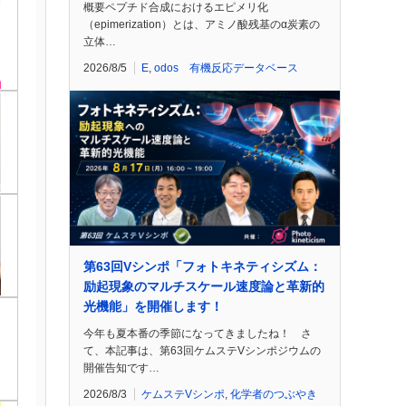
概要ペプチド合成におけるエピメリ化
（epimerization）とは、アミノ酸残基のα炭素の
立体…
2026/8/5
E
,
odos 有機反応データベース
第63回Vシンポ「フォトキネティシズム：
励起現象のマルチスケール速度論と革新的
光機能」を開催します！
今年も夏本番の季節になってきましたね！ さ
て、本記事は、第63回ケムステVシンポジウムの
開催告知です…
2026/8/3
ケムステVシンポ
,
化学者のつぶやき