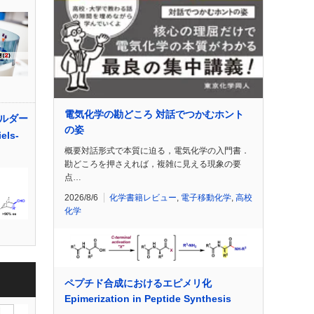
電気化学の勘どころ 対話でつかむホント
ルダー
の姿
els-
概要対話形式で本質に迫る，電気化学の入門書．
勘どころを押さえれば，複雑に見える現象の要
点…
2026/8/6
化学書籍レビュー
,
電子移動化学
,
高校
化学
ペプチド合成におけるエピメリ化
Epimerization in Peptide Synthesis