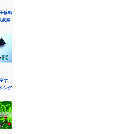
子移動
級炭素
変す
シング