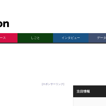
ース
しごと
インタビュー
デー
[スポンサーリンク]
注目情報