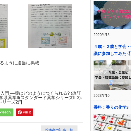
2020/4/18
４歳・２歳と学会・
議に参加してみた 
るように適当に掲載
itle=”創薬科学入門 ―薬はどのようにつくられる? (改訂
2023/7/10
 title=”化学系薬学II(スタンダード薬学シリーズII-3):
ーズ2)”]
香料：香りの化学3
feedly
Pin it
投稿者の記事一覧