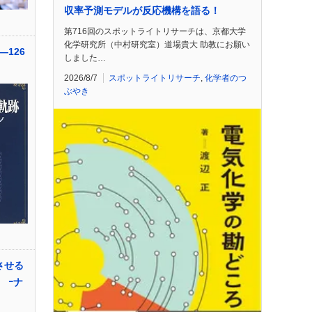
収率予測モデルが反応機構を語る！
第716回のスポットライトリサーチは、京都大学
化学研究所（中村研究室）道場貴大 助教にお願い
126
しました…
2026/8/7
スポットライトリサーチ
,
化学者のつ
ぶやき
させる
 ｰナ