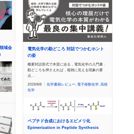
領域会
電気化学の勘どころ 対話でつかむホント
①
の姿
概要対話形式で本質に迫る，電気化学の入門書．
勘どころを押さえれば，複雑に見える現象の要
点…
2026/8/6
化学書籍レビュー
,
電子移動化学
,
高校
化学
ペプチド合成におけるエピメリ化
Epimerization in Peptide Synthesis