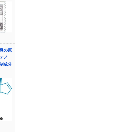
臭の原
テノ
制成分