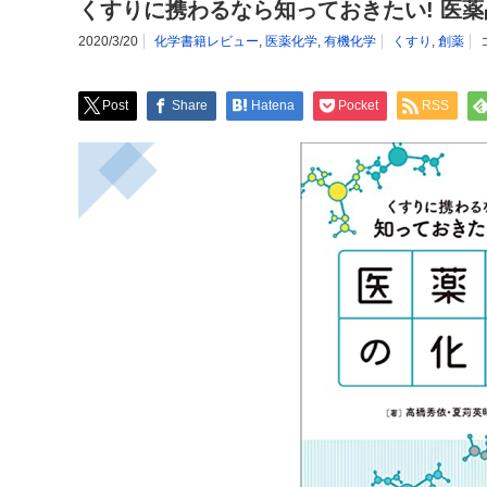
くすりに携わるなら知っておきたい! 医
2020/3/20
化学書籍レビュー
,
医薬化学
,
有機化学
くすり
,
創薬
Post
Share
Hatena
Pocket
RSS