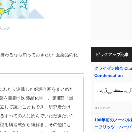
リンク]
itle=”くすりに携わるなら知っておきたい! 医薬品の化
ピックアップ記事
クライゼン縮合 Clai
Condensation
4年間にわたり連載した好評企画をまとめた
薬を目指す医薬品化学」、第III部「最
立して読むこともでき、研究者だけ
2009/6/26
るすべての人に読んでいただきたい1
100年前のノーベル
謎を構造式から紐解き、その他にも
ーフリッツ・ハーバ