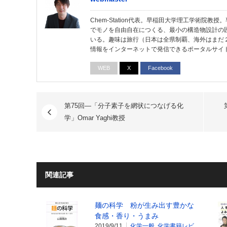
Chem-Station代表。早稲田大学理工学術院
でモノを自由自在につくる、最小の構造物設計の
いる。趣味は旅行（日本は全県制覇、海外はまだ
情報をインターネットで発信できるポータルサイ
WEB
X
Facebook
第75回―「分子素子を網状につなげる化
学」Omar Yaghi教授
関連記事
麺の科学 粉が生み出す豊かな
食感・香り・うまみ
2019/9/11
化学一般
,
化学書籍レビ