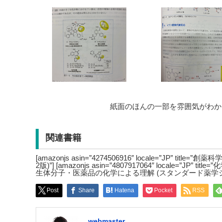
紙面のほんの一部を雰囲気がわか
関連書籍
[amazonjs asin=”4274506916″ locale=”JP” t
2版)”] [amazonjs asin=”4807917064″ locale=”JP”
生体分子・医薬品の化学による理解 (スタンダード薬学シリ
Post
Share
Hatena
Pocket
RSS
webmaster