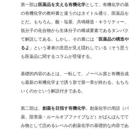
第一部は
医薬品を支える有機化学
として、有機化学の基
の有機化学の教科書と違うのはタイトル通り、医薬品を
とだ。もちろん、酸・塩基、共鳴構造・キラリティー、
低分子の化合物から生体分子の構成要素であるタンパク
て解説してある。しかし、その裏には「
医薬品の構造や
るよ
」という著者の意思が見え隠れしている（そう思う
も医薬品に関するコラムが登場する。
基礎的内容のあとは、一転して、ノーベル賞と有機合成
ら最新の有機化学まで誘う形で第一章が終わる。もちろ
いくのかという解説付きである。
第二部は、
創薬を目指す有機化学
。創薬化学の用語（バ
薬、阻害薬・ルールオブファイブなど）がばんばんでて
み物として読めるレベルの創薬化学の基礎的な内容であ