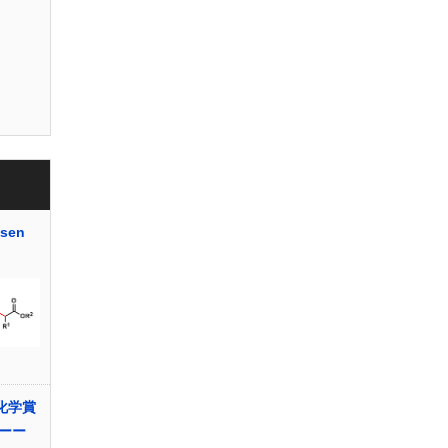
sen
化学賞
ーー