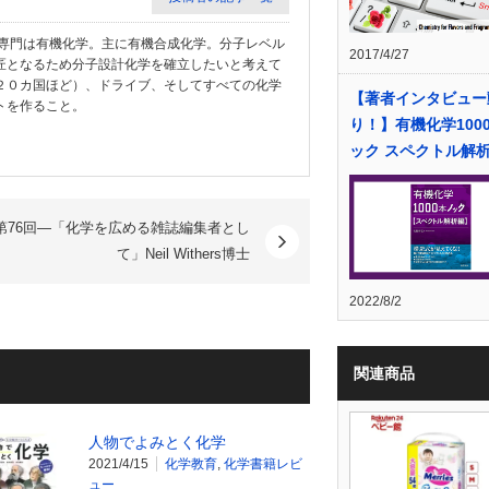
教授。専門は有機化学。主に有機合成化学。分子レベル
2017/4/27
匠となるため分子設計化学を確立したいと考えて
２０カ国ほど）、ドライブ、そしてすべての化学
【著者インタビュー
トを作ること。
り！】有機化学100
ック スペクトル解
第76回―「化学を広める雑誌編集者とし
て」Neil Withers博士
2022/8/2
関連商品
人物でよみとく化学
2021/4/15
化学教育
,
化学書籍レビ
ュー