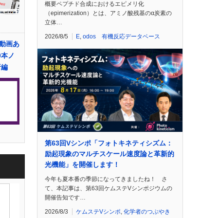
概要ペプチド合成におけるエピメリ化
（epimerization）とは、アミノ酸残基のα炭素の
立体…
2026/8/5
E
,
odos 有機反応データベース
動画あ
0本ノ
析編
第63回Vシンポ「フォトキネティシズム：
励起現象のマルチスケール速度論と革新的
光機能」を開催します！
今年も夏本番の季節になってきましたね！ さ
て、本記事は、第63回ケムステVシンポジウムの
開催告知です…
2026/8/3
ケムステVシンポ
,
化学者のつぶやき