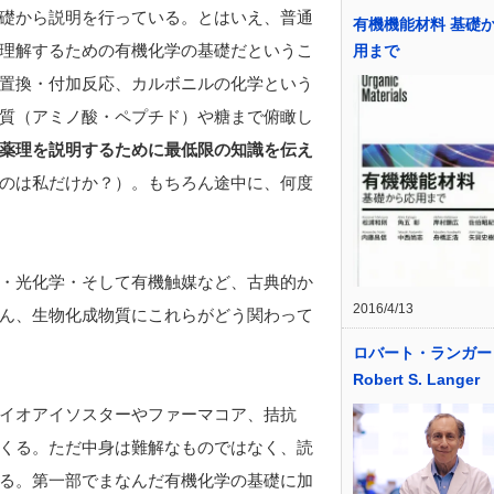
礎から説明を行っている。とはいえ、普通
有機機能材料 基礎
理解するための有機化学の基礎だというこ
用まで
置換・付加反応、カルボニルの化学という
質（アミノ酸・ペプチド）や糖まで俯瞰し
薬理を説明するために最低限の知識を伝え
のは私だけか？）。もちろん途中に、何度
・光化学・そして有機触媒など、古典的か
2016/4/13
ん、生物化成物質にこれらがどう関わって
ロバート・ランガー
Robert S. Langer
イオアイソスターやファーマコア、拮抗
くる。ただ中身は難解なものではなく、読
る。第一部でまなんだ有機化学の基礎に加