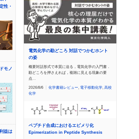
定性・
電気化学の勘どころ 対話でつかむホント
の姿
概要対話形式で本質に迫る，電気化学の入門書．
ドモノ
勘どころを押さえれば，複雑に見える現象の要
点…
2026/8/6
化学書籍レビュー
,
電子移動化学
,
高校
化学
ペプチド合成におけるエピメリ化
利益は
Epimerization in Peptide Synthesis