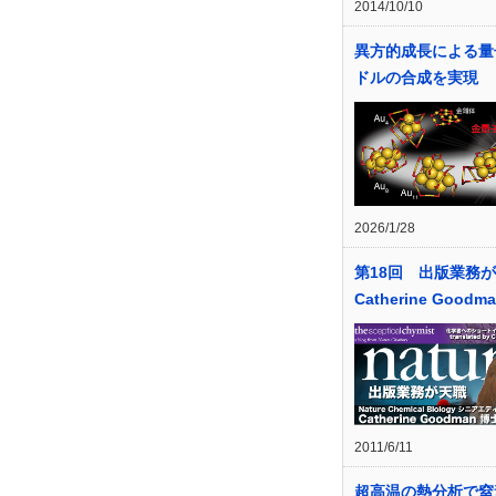
2014/10/10
異方的成長による量
ドルの合成を実現
2026/1/28
第18回 出版業務が
Catherine Goodm
2011/6/11
超高温の熱分析で窒