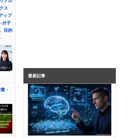
リアル
クス
のアップ
-分子
、目的
-
最新記事
学賞・