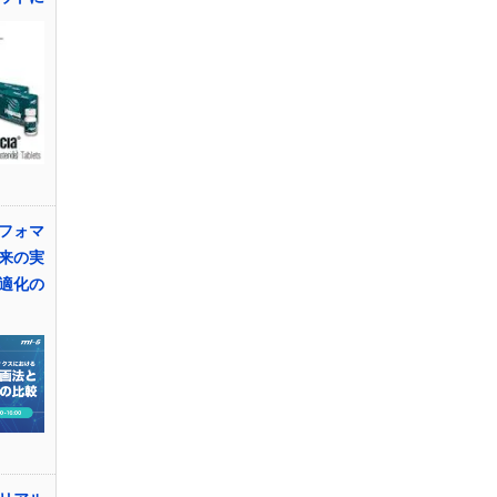
フォマ
来の実
適化の