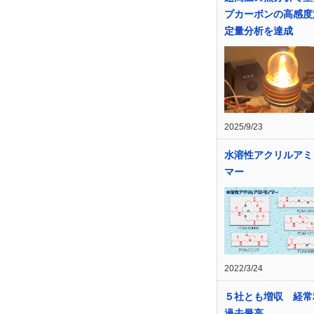
プカーボンの高感度
定量分析を達成
2025/9/23
水溶性アクリルアミ
マー
2022/3/24
５社とも増収 経常
過去最高