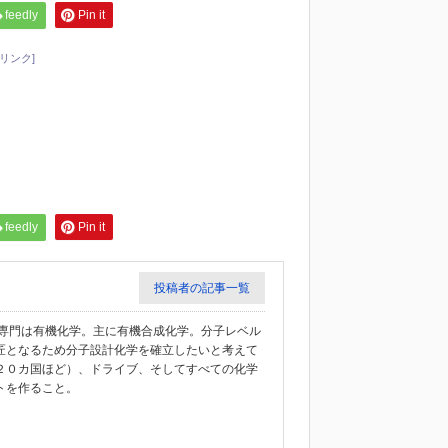
feedly
Pin it
リンク]
feedly
Pin it
投稿者の記事一覧
教授。専門は有機化学。主に有機合成化学。分子レベル
匠となるため分子設計化学を確立したいと考えて
２０カ国ほど）、ドライブ、そしてすべての化学
トを作ること。