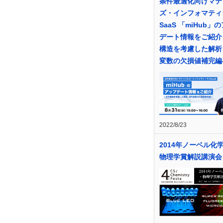
条件最適化向けマテ
ズ・インフォマティ
SaaS 「miHub」
デート情報をご紹介 
構造を考慮した解析
変数の欠損値補完編
2022/8/23
2014年ノーベル化
物理学賞解説講演会