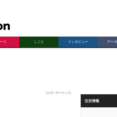
ース
しごと
インタビュー
デー
[スポンサーリンク]
注目情報