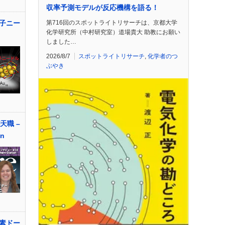
収率予測モデルが反応機構を語る！
第716回のスポットライトリサーチは、京都大学
子ニー
化学研究所（中村研究室）道場貴大 助教にお願い
しました…
2026/8/7
スポットライトリサーチ
,
化学者のつ
ぶやき
天職 –
an
素ドー