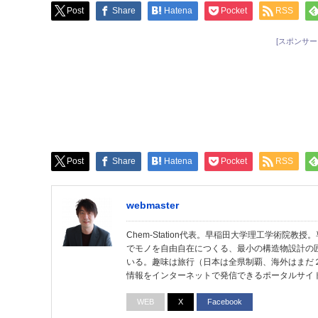
Post
Share
Hatena
Pocket
RSS
[スポンサー
Post
Share
Hatena
Pocket
RSS
webmaster
Chem-Station代表。早稲田大学理工学術院
でモノを自由自在につくる、最小の構造物設計の
いる。趣味は旅行（日本は全県制覇、海外はまだ
情報をインターネットで発信できるポータルサイ
WEB
X
Facebook