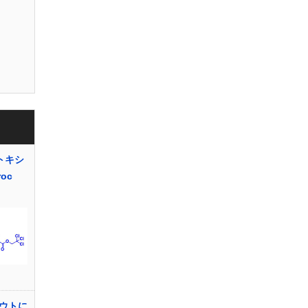
エトキシ
oc
ウトに