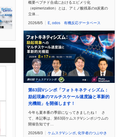
概要ペプチド合成におけるエピメリ化
（epimerization）とは、アミノ酸残基のα炭素の
立体…
2026/8/5
E
,
odos 有機反応データベース
第63回Vシンポ「フォトキネティシズム：
励起現象のマルチスケール速度論と革新的
光機能」を開催します！
今年も夏本番の季節になってきましたね！ さ
て、本記事は、第63回ケムステVシンポジウムの
開催告知です…
2026/8/3
ケムステVシンポ
,
化学者のつぶやき