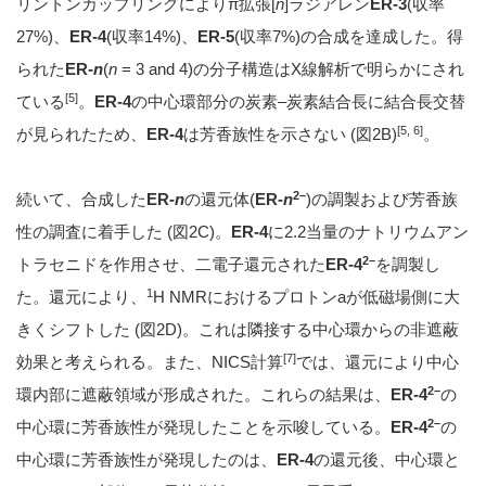
リントンカップリングによりπ拡張[
n
]ラジアレン
ER-3
(収率
27%)、
ER-4
(収率14%)、
ER-5
(収率7%)の合成を達成した。得
られた
ER-
n
(
n
= 3 and 4)の分子構造はX線解析で明らかにされ
[5]
ている
。
ER-4
の中心環部分の炭素–炭素結合長に結合長交替
[5, 6]
が見られたため、
ER-4
は芳香族性を示さない (図2B)
。
2–
続いて、合成した
ER-
n
の還元体(
ER-
n
)の調製および芳香族
性の調査に着手した (図2C)。
ER-4
に2.2当量のナトリウムアン
2–
トラセニドを作用させ、二電子還元された
ER-4
を調製し
1
た。還元により、
H NMRにおけるプロトンaが低磁場側に大
きくシフトした (図2D)。これは隣接する中心環からの非遮蔽
[7]
効果と考えられる。また、NICS計算
では、還元により中心
2–
環内部に遮蔽領域が形成された。これらの結果は、
ER-4
の
2–
中心環に芳香族性が発現したことを示唆している。
ER-4
の
中心環に芳香族性が発現したのは、
ER-4
の還元後、中心環と