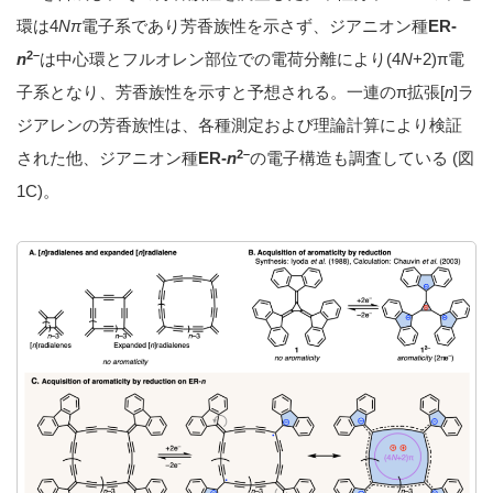
環は4
Nπ
電子系であり芳香族性を示さず、ジアニオン種
ER-
2–
n
は中心環とフルオレン部位での電荷分離により(4
N
+2)π電
子系となり、芳香族性を示すと予想される。一連のπ拡張[
n
]ラ
ジアレンの芳香族性は、各種測定および理論計算により検証
2–
された他、ジアニオン種
ER-
n
の電子構造も調査している (図
1C)。