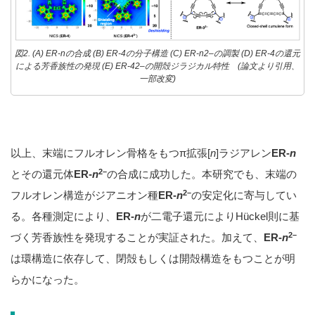
図2. (A) ER-nの合成 (B) ER-4の分子構造 (C) ER-n2–の調製 (D) ER-4の還元
による芳香族性の発現 (E) ER-42–の開殻ジラジカル特性 (論文より引用、
一部改変)
以上、末端にフルオレン骨格をもつπ拡張[
n
]ラジアレン
ER-
n
2–
とその還元体
ER-
n
の合成に成功した。本研究でも、末端の
2–
フルオレン構造がジアニオン種
ER-
n
の安定化に寄与してい
る。各種測定により、
ER-
n
が二電子還元によりHückel則に基
2–
づく芳香族性を発現することが実証された。加えて、
ER-
n
は環構造に依存して、閉殻もしくは開殻構造をもつことが明
らかになった。