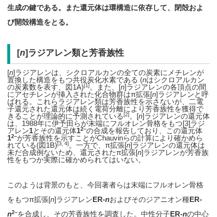
生成の鍵である。また還元体は環構造に依存して、閉殻およ
び開殻構造をとる。
[
n
]ラジアレン類と芳香族性
[
n
]ラジアレンは、シクロアルカンの全ての炭素にメチレンが
置換した構造をもつ共役炭化水素である (
n
はシクロアルカン
[1]
の炭素数を表す、図1A)
。また、[
n
]ラジアレンの各頂点の間
にアセチレンが挿入された化合物群はπ拡張[
n
]ラジアレンと呼
ばれる。これらラジアレン類は芳香族性を示さないが、二電
子還元された還元体は続く電荷分離により芳香族性を獲得で
[2]
きることが理論的に予測されている
。[
n
]ラジアレンの還元体
は、1988年に伊予田らが末端にフルオレン骨格をもつ[3]ラジ
2–
アレン
1
とその還元体
1
の合成を報告しており、この還元体
2–
1
が芳香族性を示すことがChauvinらの計算により確かめら
[3, 4]
れている(図1B)
。一方で、π拡張[
n
]ラジアレンの還元体は
未だ合成例ないため、還元されたπ拡張[
n
]ラジアレンが芳香族
性をもつか実際に確かめられてはいない。
このようは背景のもと、今回著者らは末端にフルオレン骨格
をもつπ拡張[
n
]ラジアレン
ER-
n
およびそのジアニオン種
ER-
2–
n
を合成し、その芳香族性を調査した。中性分子
ER-
n
の中心