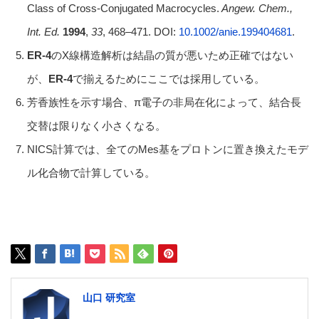
Class of Cross-Conjugated Macrocycles.
Angew. Chem.,
Int. Ed.
1994
,
33
, 468–471. DOI:
10.1002/anie.199404681
.
ER-4
のX線構造解析は結晶の質が悪いため正確ではない
が、
ER-4
で揃えるためにここでは採用している。
芳香族性を示す場合、π電子の非局在化によって、結合長
交替は限りなく小さくなる。
NICS計算では、全てのMes基をプロトンに置き換えたモデ
ル化合物で計算している。
山口 研究室