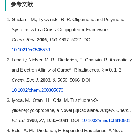
参考文献
Gholami, M.; Tykwinski, R. R. Oligomeric and Polymeric
Systems with a Cross-Conjugated π-Framework.
Chem.
Rev
.
2006
,
106
, 4997–5027. DOI:
10.1021/cr0505573.
Lepetit,; Nielsen,M. B.; Diederich, F.; Chauvin, R. Aromaticity
k
and Electron Affinity of Carbo
–[3]radialenes,
k
= 0, 1, 2.
Chem. Eur.
J
.
2003
,
9
, 5056–5066. DOI:
10.1002/chem.200305070.
Iyoda, M.; Otani, H.; Oda, M. Tris(fluoren-9-
ylidene)cyclopropane, a Novel [3]Radialene.
Angew.
Chem.,
Int. Ed
.
1988
,
27
, 1080–1081. DOI:
10.1002/anie.198810801
.
Boldi, A. M.; Diederich, F. Expanded Radialenes: A Novel