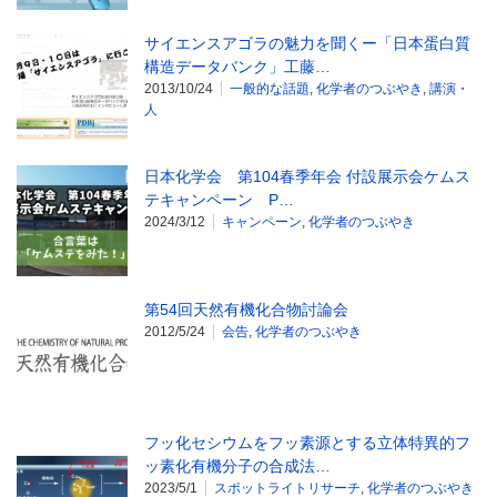
サイエンスアゴラの魅力を聞くー「日本蛋白質
構造データバンク」工藤…
2013/10/24
一般的な話題
,
化学者のつぶやき
,
講演・
人
日本化学会 第104春季年会 付設展示会ケムス
テキャンペーン P…
2024/3/12
キャンペーン
,
化学者のつぶやき
第54回天然有機化合物討論会
2012/5/24
会告
,
化学者のつぶやき
フッ化セシウムをフッ素源とする立体特異的フ
ッ素化有機分子の合成法…
2023/5/1
スポットライトリサーチ
,
化学者のつぶやき