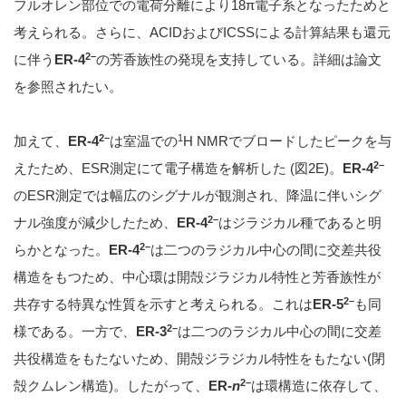
フルオレン部位での電荷分離により18π電子系となったためと
考えられる。さらに、ACIDおよびICSSによる計算結果も還元
2–
に伴う
ER-4
の芳香族性の発現を支持している。詳細は論文
を参照されたい。
2–
1
加えて、
ER-4
は室温での
H NMRでブロードしたピークを与
2–
えたため、ESR測定にて電子構造を解析した (図2E)。
ER-4
のESR測定では幅広のシグナルが観測され、降温に伴いシグ
2–
ナル強度が減少したため、
ER-4
はジラジカル種であると明
2–
らかとなった。
ER-4
は二つのラジカル中心の間に交差共役
構造をもつため、中心環は開殻ジラジカル特性と芳香族性が
2–
共存する特異な性質を示すと考えられる。これは
ER-5
も同
2–
様である。一方で、
ER-3
は二つのラジカル中心の間に交差
共役構造をもたないため、開殻ジラジカル特性をもたない(閉
2–
殻クムレン構造)。したがって、
ER-
n
は環構造に依存して、