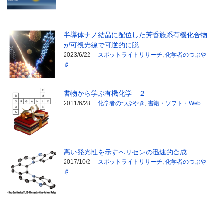
半導体ナノ結晶に配位した芳香族系有機化合物
が可視光線で可逆的に脱…
2023/6/22
スポットライトリサーチ
,
化学者のつぶや
き
書物から学ぶ有機化学 ２
2011/6/28
化学者のつぶやき
,
書籍・ソフト・Web
高い発光性を示すヘリセンの迅速的合成
2017/10/2
スポットライトリサーチ
,
化学者のつぶや
き