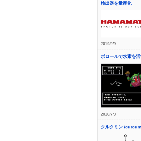
検出器を量産化
2019/9/9
ボロールで水素を活
2010/7/3
クルクミン /curcum