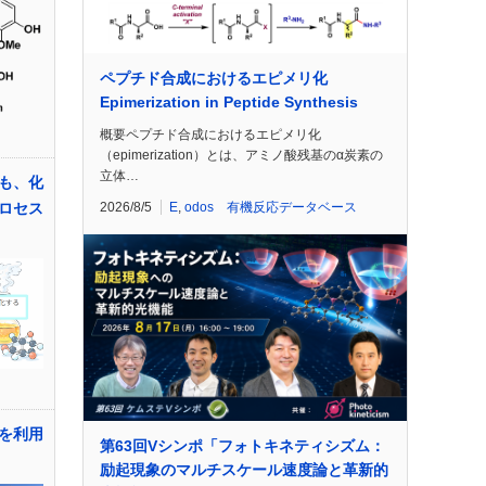
ペプチド合成におけるエピメリ化
Epimerization in Peptide Synthesis
概要ペプチド合成におけるエピメリ化
（epimerization）とは、アミノ酸残基のα炭素の
立体…
も、化
2026/8/5
E
,
odos 有機反応データベース
ロセス
を利用
第63回Vシンポ「フォトキネティシズム：
励起現象のマルチスケール速度論と革新的