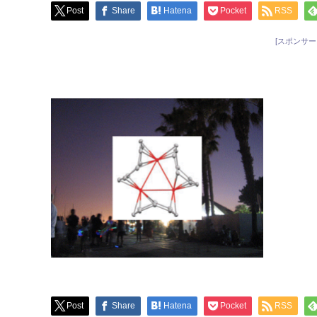
Post
Share
Hatena
Pocket
RSS
[スポンサー
Post
Share
Hatena
Pocket
RSS