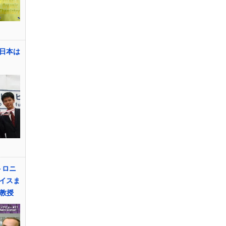
日本は
トロニ
イスま
ny教授