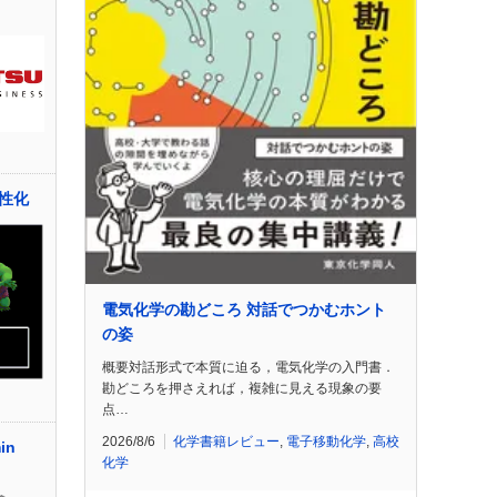
性化
電気化学の勘どころ 対話でつかむホント
の姿
概要対話形式で本質に迫る，電気化学の入門書．
勘どころを押さえれば，複雑に見える現象の要
点…
2026/8/6
化学書籍レビュー
,
電子移動化学
,
高校
in
化学