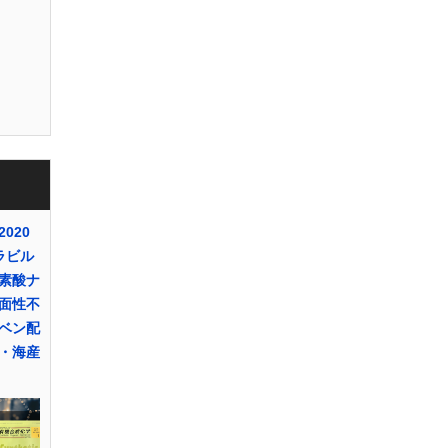
020
ラビル
素酸ナ
面性不
ベン配
・海産