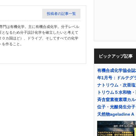
投稿者の記事一覧
教授。専門は有機化学。主に有機合成化学。分子レベル
匠となるため分子設計化学を確立したいと考えて
２０カ国ほど）、ドライブ、そしてすべての化学
トを作ること。
ピックアップ記事
有機合成化学協会誌2
年1月号：ドルテグ
ナトリウム・次亜塩
トリウム５水和物・
斉含窒素複素環カル
位子・光酸発生分子
天然物ageladine A