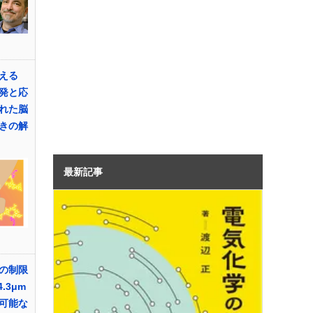
える
発と応
れた脳
きの解
最新記事
令の制限
.3μm
可能な