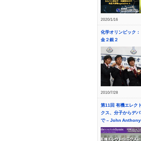
2020/1/16
化学オリンピック：
金２銀２
2010/7/28
第11回 有機エレク
クス、分子からデバ
で – John Antho