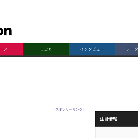
ース
しごと
インタビュー
デー
[スポンサーリンク]
注目情報