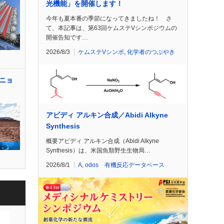
光機能」を開催します！
今年も夏本番の季節になってきましたね！ さ
て、本記事は、第63回ケムステVシンポジウムの
開催告知です…
2026/8/3
ケムステVシンポ
,
化学者のつぶやき
ニョ
アビディ アルキン合成／Abidi Alkyne
Synthesis
概要アビディ アルキン合成（Abidi Alkyne
Synthesis）は、米国魚類野生生物局…
2026/8/1
A
,
odos 有機反応データベース