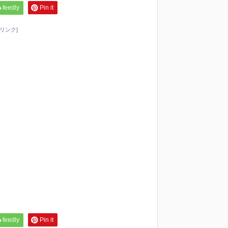
feedly
Pin it
リンク]
feedly
Pin it