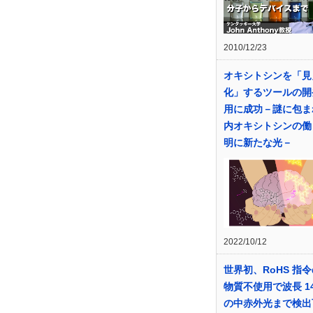
2010/12/23
オキシトシンを「見
化」するツールの開
用に成功－謎に包ま
内オキシトシンの働
明に新たな光－
2022/10/12
世界初、RoHS 指
物質不使用で波長 14
の中赤外光まで検出