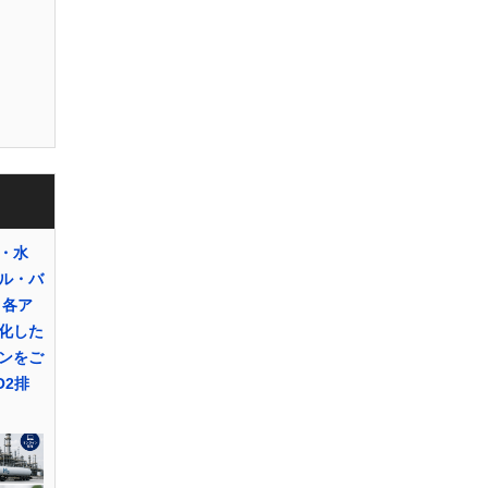
・水
ル・バ
 各ア
化した
ンをご
O2排