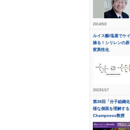
2014/5/2
ルイス酸/塩基でケ
操る！シリレンの原
変異性化
2023/1/17
第38回「分子組織
様な側面を理解する」
Champness教授