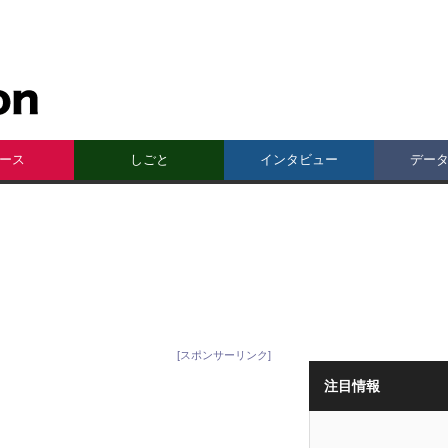
ース
しごと
インタビュー
デー
[スポンサーリンク]
注目情報