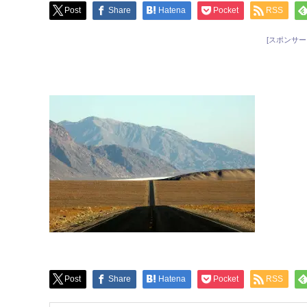
Post
Share
Hatena
Pocket
RSS
[スポンサー
Post
Share
Hatena
Pocket
RSS