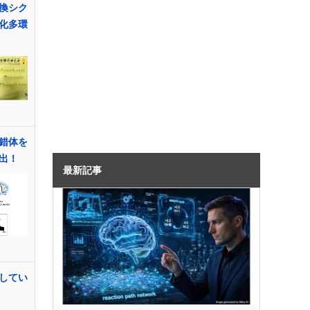
換シク
化多環
錯体を
出！
最新記事
してい