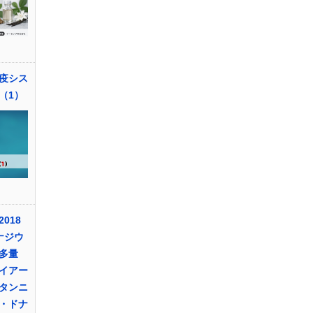
疫シス
（1）
018
ナジウ
多量
イアー
タンニ
・ドナ