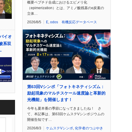
概要ペプチド合成におけるエピメリ化
（epimerization）とは、アミノ酸残基のα炭素の
立体…
2026/8/5
E
,
odos 有機反応データベース
バイオ
酸系双
–
第63回Vシンポ「フォトキネティシズム：
励起現象のマルチスケール速度論と革新的
光機能」を開催します！
今年も夏本番の季節になってきましたね！ さ
て、本記事は、第63回ケムステVシンポジウムの
開催告知です…
2026/8/3
ケムステVシンポ
,
化学者のつぶやき