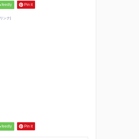
feedly
Pin it
リンク]
feedly
Pin it