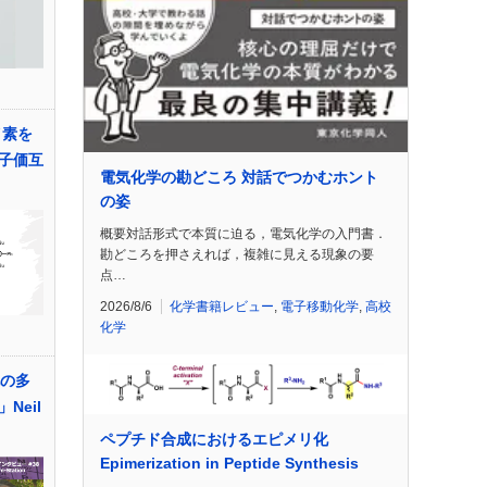
イ素を
子価互
電気化学の勘どころ 対話でつかむホント
の姿
概要対話形式で本質に迫る，電気化学の入門書．
勘どころを押さえれば，複雑に見える現象の要
点…
2026/8/6
化学書籍レビュー
,
電子移動化学
,
高校
化学
化の多
Neil
ペプチド合成におけるエピメリ化
Epimerization in Peptide Synthesis