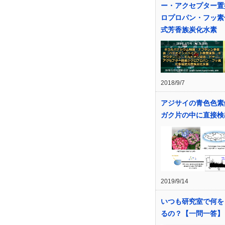
ー・アクセプター置
ロプロパン・フッ素
式芳香族炭化水素
2018/9/7
アジサイの青色色素
ガク片の中に直接検
2019/9/14
いつも研究室で何を
るの？【一問一答】