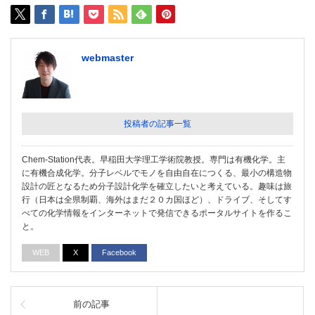
webmaster
投稿者の記事一覧
Chem-Station代表。早稲田大学理工学術院教授。専門は有機化学。主
に有機合成化学。分子レベルでモノを自由自在につくる、最小の構造物
設計の匠となるため分子設計化学を確立したいと考えている。趣味は旅
行（日本は全県制覇、海外はまだ２０カ国ほど）、ドライブ、そしてす
べての化学情報をインターネットで発信できるポータルサイトを作るこ
と。
WEB
X
Facebook
前の記事