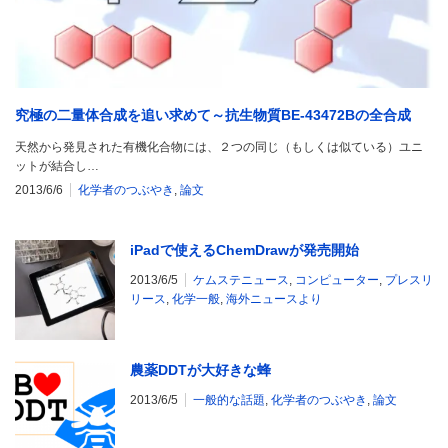
究極の二量体合成を追い求めて～抗生物質BE-43472Bの全合成
天然から発見された有機化合物には、２つの同じ（もしくは似ている）ユニ
ットが結合し…
2013/6/6
化学者のつぶやき
,
論文
iPadで使えるChemDrawが発売開始
2013/6/5
ケムステニュース
,
コンピューター
,
プレスリ
リース
,
化学一般
,
海外ニュースより
農薬DDTが大好きな蜂
2013/6/5
一般的な話題
,
化学者のつぶやき
,
論文