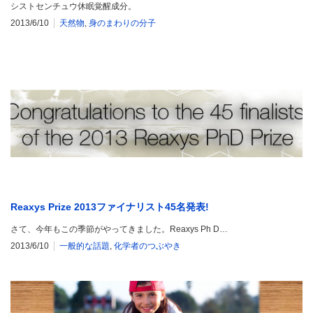
シストセンチュウ休眠覚醒成分。
2013/6/10
天然物
,
身のまわりの分子
Reaxys Prize 2013ファイナリスト45名発表!
さて、今年もこの季節がやってきました。Reaxys Ph D…
2013/6/10
一般的な話題
,
化学者のつぶやき