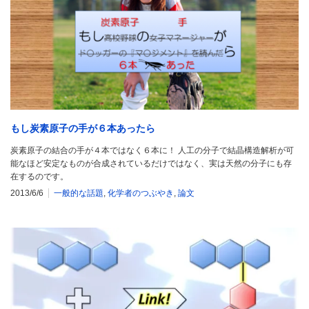
もし炭素原子の手が６本あったら
炭素原子の結合の手が４本ではなく６本に！ 人工の分子で結晶構造解析が可
能なほど安定なものが合成されているだけではなく、実は天然の分子にも存
在するのです。
2013/6/6
一般的な話題
,
化学者のつぶやき
,
論文