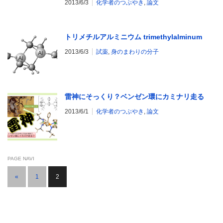
2013/6/3
化学者のつぶやき
,
論文
トリメチルアルミニウム trimethylalminum
2013/6/3
試薬
,
身のまわりの分子
雷神にそっくり？ベンゼン環にカミナリ走る
2013/6/1
化学者のつぶやき
,
論文
PAGE NAVI
«
1
2