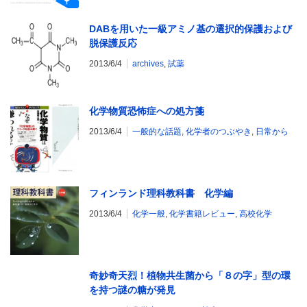
DABを用いた一級アミノ基の選択的保護および
脱保護反応
2013/6/4
archives
,
試薬
化学物質恐怖症への処方箋
2013/6/4
一般的な話題
,
化学者のつぶやき
,
日常から
フィンランド理科教科書 化学編
2013/6/4
化学一般
,
化学書籍レビュー
,
高校化学
奇妙奇天烈！植物共生菌から「８の字」型の環
を持つ謎の糖が発見