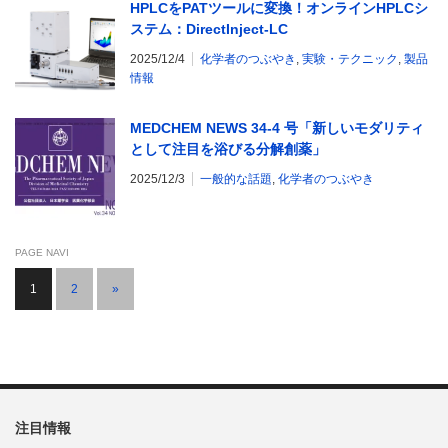
HPLCをPATツールに変換！オンラインHPLCシ
ステム：DirectInject-LC
2025/12/4
化学者のつぶやき
,
実験・テクニック
,
製品
情報
MEDCHEM NEWS 34-4 号「新しいモダリティ
として注目を浴びる分解創薬」
2025/12/3
一般的な話題
,
化学者のつぶやき
PAGE NAVI
1
2
»
注目情報