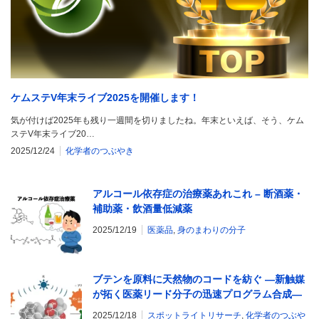
ケムステV年末ライブ2025を開催します！
気が付けば2025年も残り一週間を切りましたね。年末といえば、そう、ケム
ステV年末ライブ20…
2025/12/24
化学者のつぶやき
アルコール依存症の治療薬あれこれ – 断酒薬・
補助薬・飲酒量低減薬
2025/12/19
医薬品
,
身のまわりの分子
ブテンを原料に天然物のコードを紡ぐ ―新触媒
が拓く医薬リード分子の迅速プログラム合成―
2025/12/18
スポットライトリサーチ
,
化学者のつぶや