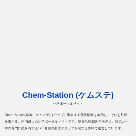
Chem-Station (ケムステ)
化学ポータルサイト
Chem-Station(略称：ケムステ)はウェブに混在する化学情報を集約し、それを整理、
提供する、国内最大の化学ポータルサイトです。現在活動20周年を迎え、幅広い化
学の専門知識を有する120 名超の有志スタッフを擁する体制で運営しています。