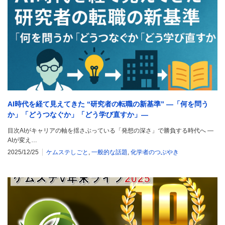
AI時代を経て見えてきた “研究者の転職の新基準” —「何を問う
か」「どうつなぐか」「どう学び直すか」—
目次AIがキャリアの軸を揺さぶっている「発想の深さ」で勝負する時代へ ―
AIが変え…
2025/12/25
ケムステしごと
,
一般的な話題
,
化学者のつぶやき