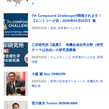
き
7th Compound Challengeが開催されます！
【エントリー〆切：2026年03月02日】 集
え、”腕に覚えあり”の合成化学者！！
2025/12/13
会告
,
化学者のつぶやき
乙卯研究所【急募】 有機合成化学分野（研究
テーマは自由）の研究員募集
2025/12/12
ケムステしごと
,
化学者のつぶやき
,
採用
情報
大森 建 Ken OHMORI
2025/12/11
世界の化学者データベース
,
有機化学
,
有
機合成
西川俊夫 Toshio NISHIKAWA