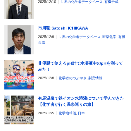
2025/12/10
世界の化学者データベース
,
有機合成
市川聡 Satoshi ICHIKAWA
2025/12/9
世界の化学者データベース
,
医薬化学
,
有機
合成
非侵襲で使えるpH計で水溶液中のpHを測って
みた！
2025/12/8
化学者のつぶやき
,
製品情報
有馬温泉で鉄イオン水溶液について学んできた
【化学者が行く温泉巡りの旅】
2025/12/5
化学地球儀
,
日本