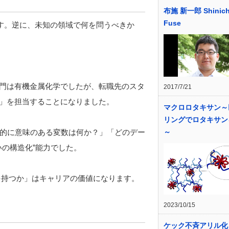
布施 新一郎 Shinich
Fuse
です。逆に、未知の領域で何を問うべきか
門は有機金属化学でしたが、転職先のスタ
2017/7/21
計」を担当することになりました。
マクロロタキサン～
リングでロタキサン
～
的に意味のある変数は何か？」「どのデー
の構造化”能力でした。
を持つか」はキャリアの価値になります。
2023/10/15
ケック不斉アリル化 