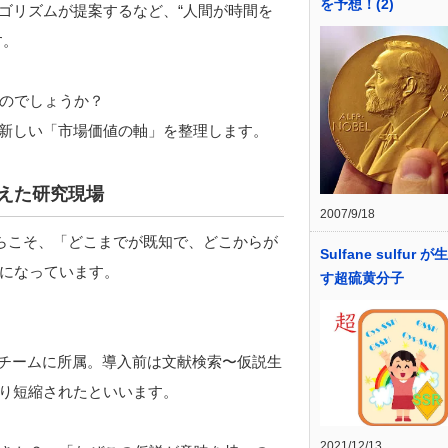
を予想！(2)
ゴリズムが提案するなど、“人間が時間を
す。
のでしょうか？
の新しい「市場価値の軸」を整理します。
変えた研究現場
2007/9/18
からこそ、「どこまでが既知で、どこからが
Sulfane sulfur 
になっています。
す超硫黄分子
入チームに所属。導入前は文献検索〜仮説生
なり短縮されたといいます。
2021/12/13