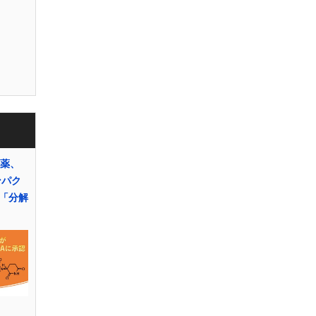
医薬、
ンパク
「分解