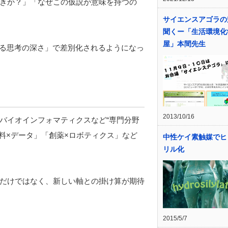
きか？」「なぜこの仮説が意味を持つの
サイエンスアゴラの
聞くー「生活環境化
屋」本間先生
てる思考の深さ」で差別化されるようになっ
2013/10/16
バイオインフォマティクスなど“専門分野
材料×データ」「創薬×ロボティクス」など
中性ケイ素触媒でヒ
リル化
だけではなく、新しい軸との掛け算が期待
2015/5/7