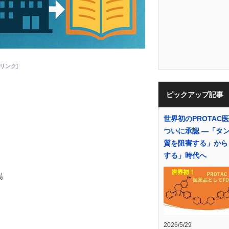
リンク]
ピックアップ記事
世界初のPROTAC
ついに承認 ―「タ
質を阻害する」から
する」時代へ
場
2026/5/29