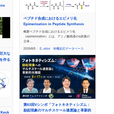
iro
ペプチド合成におけるエピメリ化
Epimerization in Peptide Synthesis
概要ペプチド合成におけるエピメリ化
（epimerization）とは、アミノ酸残基のα炭素の
立体…
2026/8/5
E
,
odos 有機反応データベース
巨大な
を作る
第63回Vシンポ「フォトキネティシズム：
励起現象のマルチスケール速度論と革新的
Keck