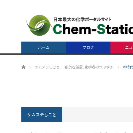
ホーム
ブログ
ニュ
ホーム
ケムステしごと
,
一般的な話題
,
化学者のつぶやき
AI時
ケムステしごと