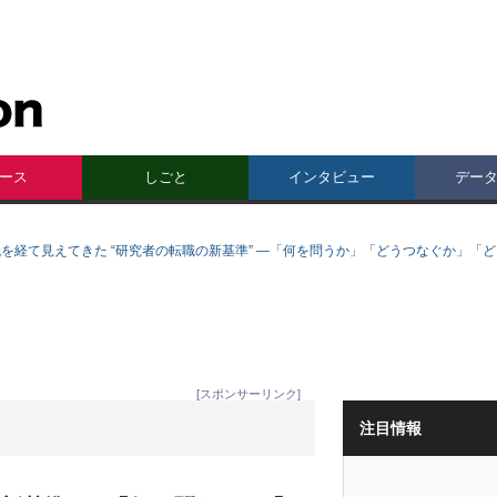
ース
しごと
インタビュー
デー
代を経て見えてきた “研究者の転職の新基準” —「何を問うか」「どうつなぐか」「
[スポンサーリンク]
注目情報