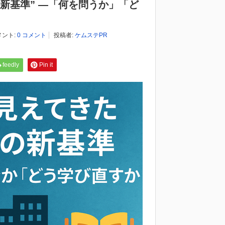
の新基準” —「何を問うか」「ど
メント:
0 コメント
投稿者:
ケムステPR
feedly
Pin it