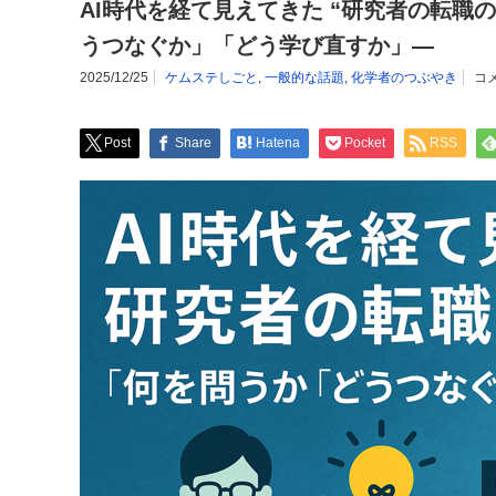
AI時代を経て見えてきた “研究者の転職
うつなぐか」「どう学び直すか」—
2025/12/25
ケムステしごと
,
一般的な話題
,
化学者のつぶやき
コ
Post
Share
Hatena
Pocket
RSS