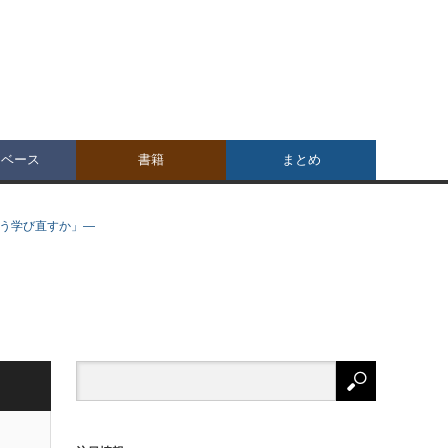
タベース
書籍
まとめ
どう学び直すか」—