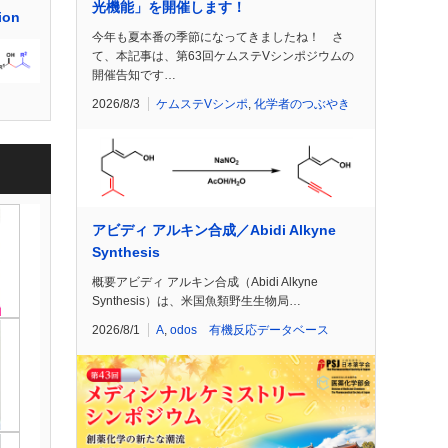
光機能」を開催します！
ion
今年も夏本番の季節になってきましたね！ さ
て、本記事は、第63回ケムステVシンポジウムの
開催告知です…
2026/8/3
ケムステVシンポ
,
化学者のつぶやき
アビディ アルキン合成／Abidi Alkyne
Synthesis
概要アビディ アルキン合成（Abidi Alkyne
Synthesis）は、米国魚類野生生物局…
2026/8/1
A
,
odos 有機反応データベース