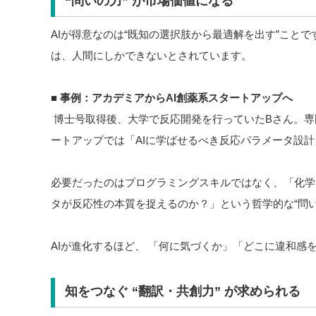
“問いの力” が市場価値になる
AIが得意なのは“既知の選択肢から最適解を出す”こと
は、人間にしかできないとされています。
■
事例：アカデミアからAI創薬系スタートアップへ
博士号取得後、大学で反応開発を行っていたBさん。専
ートアップでは「AIに学ばせるべき反応パラメータ設
必要だったのはプログラミングスキルではなく、「化学
タが反応性の本質を捉えるのか？」という哲学的な“問い
AIが進化するほど、 「何に気づくか」「どこに違和感
知をつなぐ “翻訳・共創力” が求められる