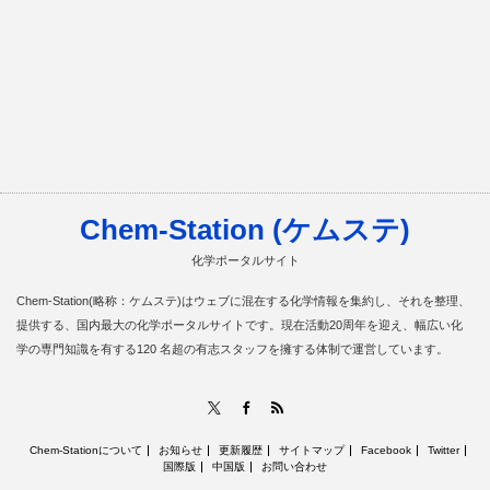
Chem-Station (ケムステ)
化学ポータルサイト
Chem-Station(略称：ケムステ)はウェブに混在する化学情報を集約し、それを整理、
提供する、国内最大の化学ポータルサイトです。現在活動20周年を迎え、幅広い化
学の専門知識を有する120 名超の有志スタッフを擁する体制で運営しています。
RSS
X
Facebook
Chem-Stationについて
お知らせ
更新履歴
サイトマップ
Facebook
Twitter
国際版
中国版
お問い合わせ