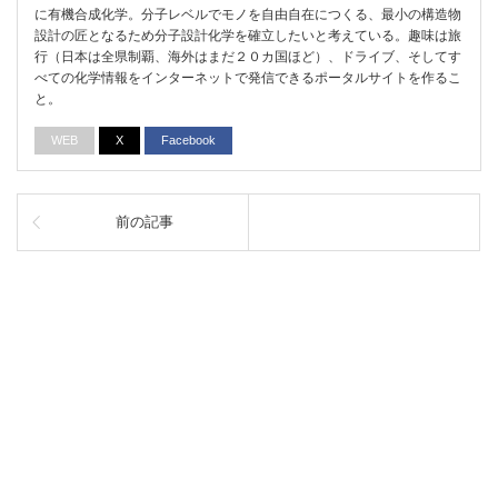
に有機合成化学。分子レベルでモノを自由自在につくる、最小の構造物
設計の匠となるため分子設計化学を確立したいと考えている。趣味は旅
行（日本は全県制覇、海外はまだ２０カ国ほど）、ドライブ、そしてす
べての化学情報をインターネットで発信できるポータルサイトを作るこ
と。
WEB
X
Facebook
前の記事