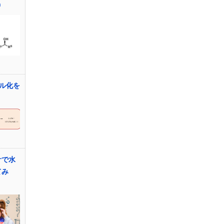
n
シル化を
計で水
てみ