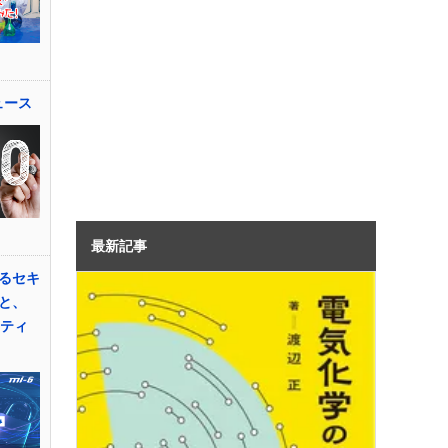
ュース
最新記事
るセキ
と、
リティ