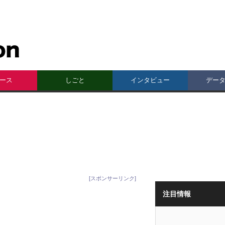
ース
しごと
インタビュー
デー
[スポンサーリンク]
注目情報