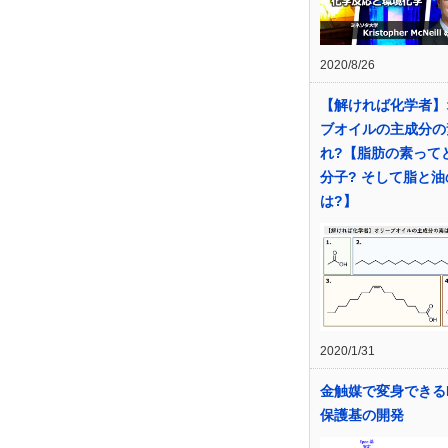
2020/8/26
【解ければ化学者】
ブオイルの主成分の
れ?【脂肪の素って
分子? そして脂と油
は?】
2020/1/31
金触媒で変身できるE
保護基の開発