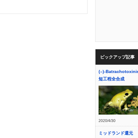
ピックアップ記事
(–)-Batrachotoxin
短工程全合成
2020/4/30
ミッドランド還元