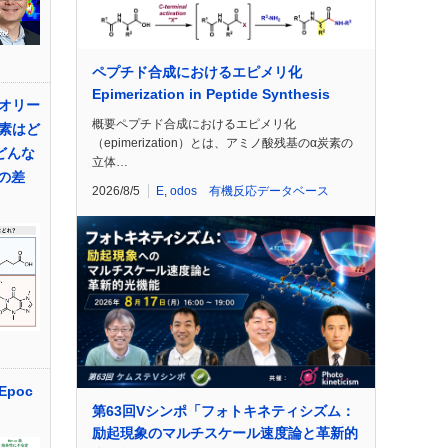
ペプチド合成におけるエピメリ化
Epimerization in Peptide Synthesis
オリー
概要ペプチド合成におけるエピメリ化
素はど
（epimerization）とは、アミノ酸残基のα炭素の
どんな
立体…
の差
2026/8/5
E
,
odos 有機反応データベース
poc
第63回Vシンポ「フォトキネティシズム：
励起現象のマルチスケール速度論と革新的