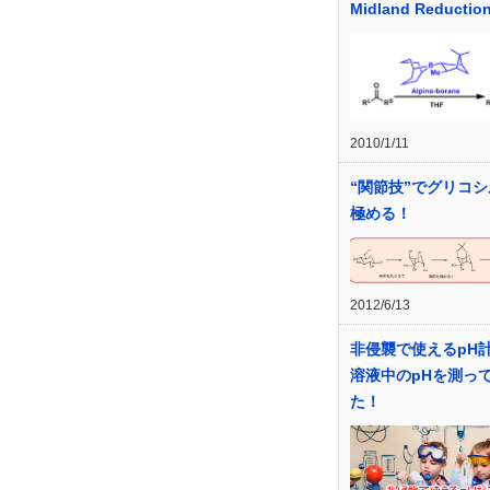
Midland Reductio
2010/1/11
“関節技”でグリコ
極める！
2012/6/13
非侵襲で使えるpH
溶液中のpHを測っ
た！