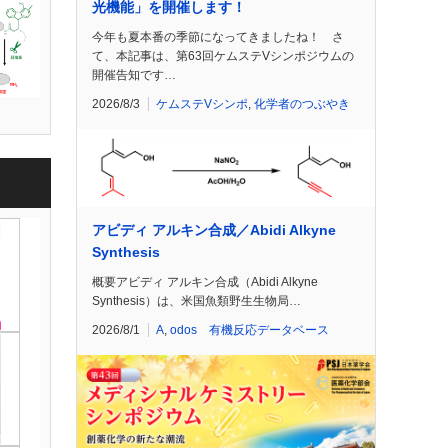
光機能」を開催します！
今年も夏本番の季節になってきましたね！ さ
て、本記事は、第63回ケムステVシンポジウムの
開催告知です…
2026/8/3
ケムステVシンポ
,
化学者のつぶやき
アビディ アルキン合成／Abidi Alkyne
Synthesis
概要アビディ アルキン合成（Abidi Alkyne
Synthesis）は、米国魚類野生生物局…
2026/8/1
A
,
odos 有機反応データベース