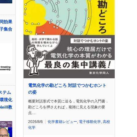
同効果
子集合
電気化学の勘どころ 対話でつかむホント
の姿
ステム
環境化
概要対話形式で本質に迫る，電気化学の入門書．
eill教
勘どころを押さえれば，複雑に見える現象の要
点…
2026/8/6
化学書籍レビュー
,
電子移動化学
,
高校
化学