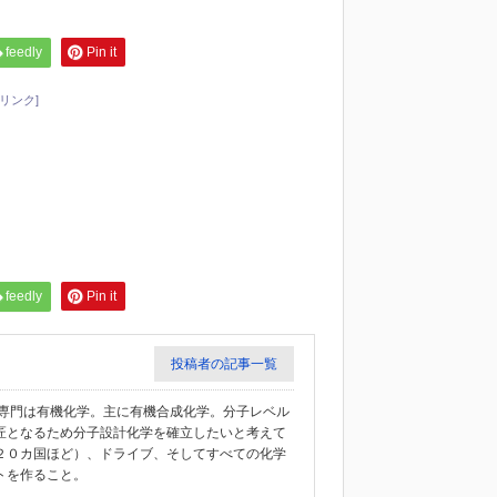
feedly
Pin it
リンク]
feedly
Pin it
投稿者の記事一覧
教授。専門は有機化学。主に有機合成化学。分子レベル
匠となるため分子設計化学を確立したいと考えて
２０カ国ほど）、ドライブ、そしてすべての化学
トを作ること。