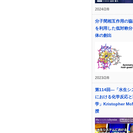
2024/2/8
分子間相互作用の協
を利用した低対称分
体の創出
2023/2/8
第114回―「水生シ
における化学反応と
学」Kristopher McN
授