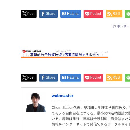
Post
Share
Hatena
Pocket
RSS
[スポンサー
Post
Share
Hatena
Pocket
RSS
webmaster
Chem-Station代表。早稲田大学理工学術院
でモノを自由自在につくる、最小の構造物設計の
いる。趣味は旅行（日本は全県制覇、海外はまだ
情報をインターネットで発信できるポータルサイ