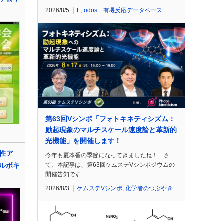
2026/8/5
E
,
odos 有機反応データベース
第63回Vシンポ「フォトキネティシズム：
励起現象のマルチスケール速度論と革新的
光機能」を開催します！
活性ア
今年も夏本番の季節になってきましたね！ さ
て、本記事は、第63回ケムステVシンポジウムの
ルボキ
開催告知です…
2026/8/3
ケムステVシンポ
,
化学者のつぶやき