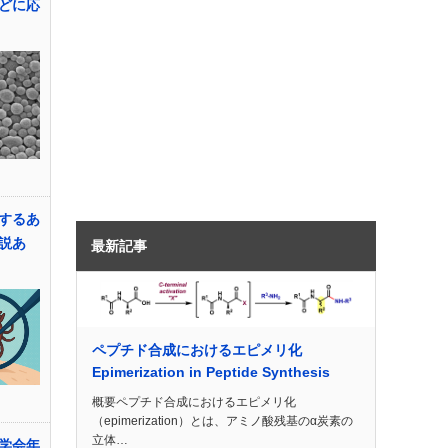
どに応
するあ
説あ
最新記事
ペプチド合成におけるエピメリ化
Epimerization in Peptide Synthesis
概要ペプチド合成におけるエピメリ化
（epimerization）とは、アミノ酸残基のα炭素の
立体…
学会年