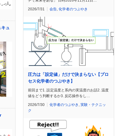
チで未来を創る」 日時2026年11月11日…
2026/7/31
会告
,
化学者のつぶやき
.キュ
圧力は「設定値」だけで決まらない【プロ
セス化学者のつぶやき】
前回まで1. 設定温度と系内の実温度のお話2. 温度
値をどう判断するか3. 反応操作をし…
2026/7/30
化学者のつぶやき
,
実験・テクニッ
ク
r