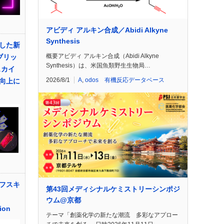
アビディ アルキン合成／Abidi Alkyne
Synthesis
した新
概要アビディ アルキン合成（Abidi Alkyne
ブリッ
Synthesis）は、米国魚類野生生物局…
スカイ
2026/8/1
A
,
odos 有機反応データベース
向上に
フスキ
第43回メディシナルケミストリーシンポジ
ウム@京都
ion
テーマ「創薬化学の新たな潮流 多彩なアプロー