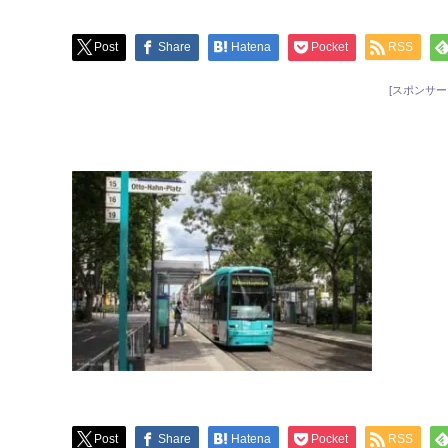
Post
Share
Hatena
Pocket
RSS
[スポンサー
Post
Share
Hatena
Pocket
RSS