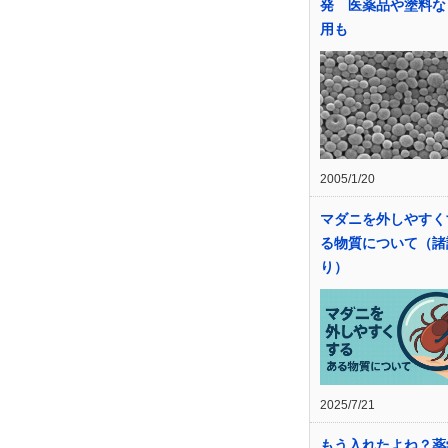
発 医薬品や塗料な
用も
2005/1/20
マダニを外しやすく
る物質について（諸
り）
2025/7/21
もう入れたよね？薬