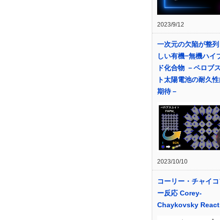
2023/9/12
一次元の欠陥が整列
しい有機−無機ハイ
ド化合物 －ペロブ
ト太陽電池の耐久性
期待－
2023/10/10
コーリー・チャイコ
ー反応 Corey-
Chaykovsky React