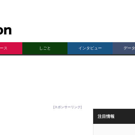
ース
しごと
インタビュー
デー
[スポンサーリンク]
注目情報