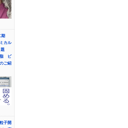
第二期
ミカル
 題
脂 ビ
のご紹
粒子開