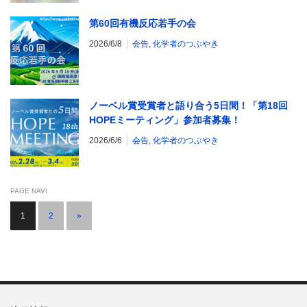
第60回有機反応若手の会
2026/6/8
会告
,
化学者のつぶやき
ノーベル賞受賞者と語り合う5日間！「第18回
HOPEミーティング」参加者募集！
2026/6/6
会告
,
化学者のつぶやき
PAGE NAVI
1
2
»