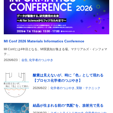
MI Conf 2026 Materials Informatics Conference
MI Confとは4年目となる、MI実践知が集まる場。マテリアルズ・インフォマ
テ…
2026/6/23
会告
,
化学者のつぶやき
酸素は見えないが、時に「色」として現れる
【プロセス化学者のつぶやき】
2026/6/22
化学者のつぶやき
,
実験・テクニック
結晶が生まれる前の“気配”を、放射光で見る