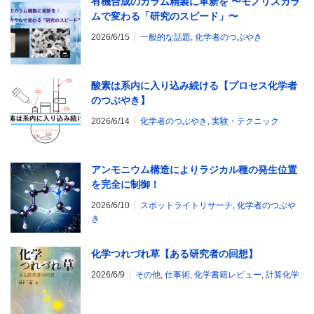
有機合成のカラム精製に革新を 〜モノリスカラ
ムで変わる「研究のスピード」〜
2026/6/15
一般的な話題
,
化学者のつぶやき
酸素は系内に入り込み続ける【プロセス化学者
のつぶやき】
2026/6/14
化学者のつぶやき
,
実験・テクニック
アンモニウム構造によりラジカル種の発生位置
を完全に制御！
2026/6/10
スポットライトリサーチ
,
化学者のつぶや
き
化学つれづれ草【ある研究者の回想】
2026/6/9
その他
,
仕事術
,
化学書籍レビュー
,
計算化学