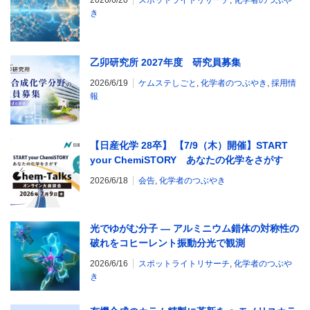
2026/6/20
スポットライトリサーチ
,
化学者のつぶや
き
乙卯研究所 2027年度 研究員募集
2026/6/19
ケムステしごと
,
化学者のつぶやき
,
採用情
報
【日産化学 28卒】 【7/9（木）開催】START
your ChemiSTORY あなたの化学をさがす
研究職限定 Chem-Talks オンライン大座談
2026/6/18
会告
,
化学者のつぶやき
会
光でゆがむ分子 ― アルミニウム錯体の対称性の
破れをコヒーレント振動分光で観測
2026/6/16
スポットライトリサーチ
,
化学者のつぶや
き