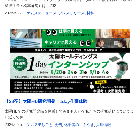
締役社長＝松本竜馬）は、202…
2026/6/27
ケムステニュース
,
プレスリリース
,
材料
【28卒】太陽HD研究開発 1day仕事体験
太陽HDでの研究開発職を体感してみませんか？私たちの研究活動についてよ
り近くで体…
2026/6/25
ケムステしごと
,
会告
,
化学者のつぶやき
,
採用情報