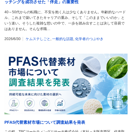
ッチングを成功させた「伴走」の重要性
40～50代からの転職に、不安を抱く人は少なくありません。年齢的なハード
ル、これまで築いてきたキャリアの重み、そして「このままでいいのか」と
いう迷い。そうした複雑な想いの中で、一歩を踏み出すことは決して容易で
はありません。そんな求職…
2026/6/30
ケムステしごと
,
一般的な話題
,
化学者のつぶやき
PFAS代替素材市場について調査結果を発表
この程、TPCマーケティングリサーチ株式会社（本社＝大阪市西区、代表取