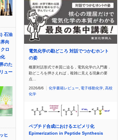
) 石油
業界向
イクロ
電気化学の勘どころ 対話でつかむホント
油化
の姿
界のた
概要対話形式で本質に迫る，電気化学の入門書．
リュー
勘どころを押さえれば，複雑に見える現象の要
点…
2026/8/6
化学書籍レビュー
,
電子移動化学
,
高校
化学
ペプチド合成におけるエピメリ化
Epimerization in Peptide Synthesis
ッヒ