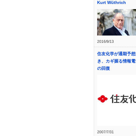
Kurt Wüthrich
2016/9/13
住友化学が通期予想
き、カギ握る情報電
の回復
2007/7/31