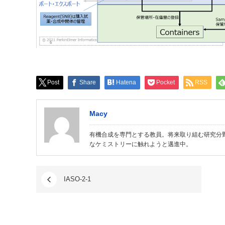
Post
Share
Hatena
Pocket
RSS
Macy
有機合成を専門とする教員。将来取り組む研究分
なケミストリーに触れようと邁進中。
IASO-2-1