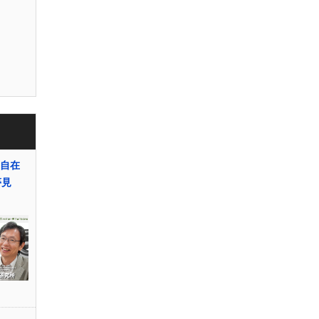
の自在
夢見