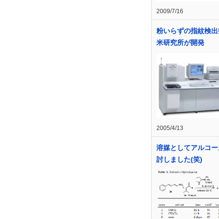
2009/7/16
粉いらずの指紋検出
米研究所が開発
2005/4/13
溶媒としてアルコー
討しました(笑)