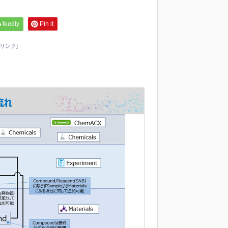
feedly
Pin it
リンク]