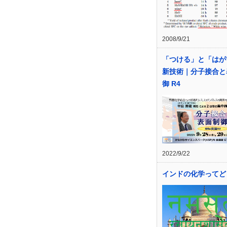
2008/9/21
「つける」と「はが
新技術｜分子接合と
御 R4
2022/9/22
インドの化学ってど