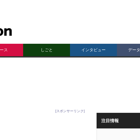
ース
しごと
インタビュー
デー
[スポンサーリンク]
注目情報