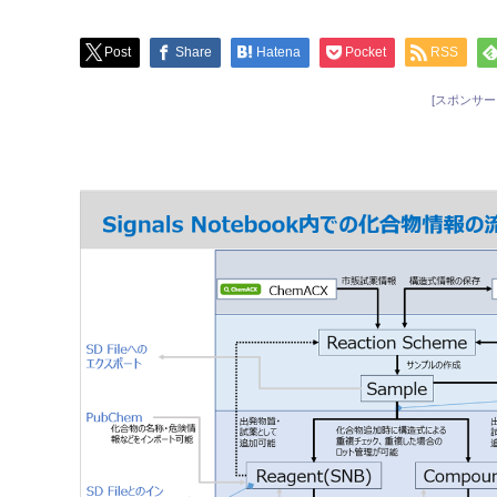
Post
Share
Hatena
Pocket
RSS
[スポンサー