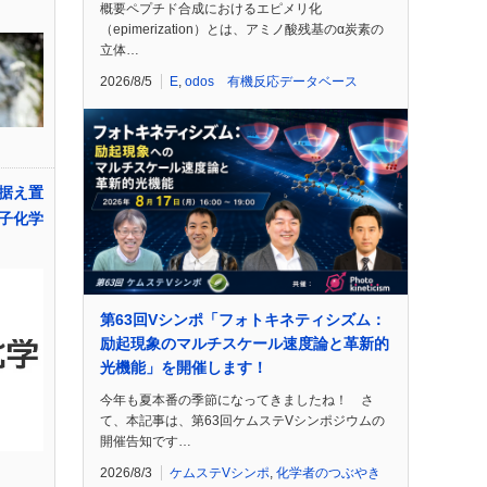
概要ペプチド合成におけるエピメリ化
（epimerization）とは、アミノ酸残基のα炭素の
立体…
2026/8/5
E
,
odos 有機反応データベース
据え置
子化学
第63回Vシンポ「フォトキネティシズム：
励起現象のマルチスケール速度論と革新的
光機能」を開催します！
今年も夏本番の季節になってきましたね！ さ
て、本記事は、第63回ケムステVシンポジウムの
開催告知です…
2026/8/3
ケムステVシンポ
,
化学者のつぶやき