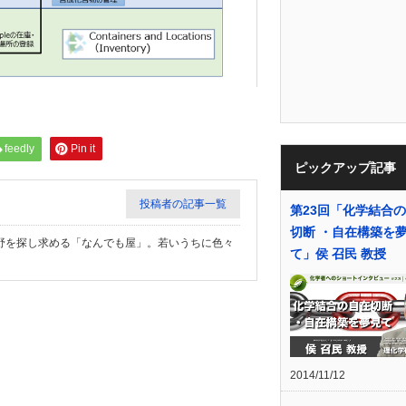
feedly
Pin it
ピックアップ記事
投稿者の記事一覧
第23回「化学結合
切断 ・自在構築を
野を探し求める「なんでも屋」。若いうちに色々
て」侯 召民 教授
2014/11/12