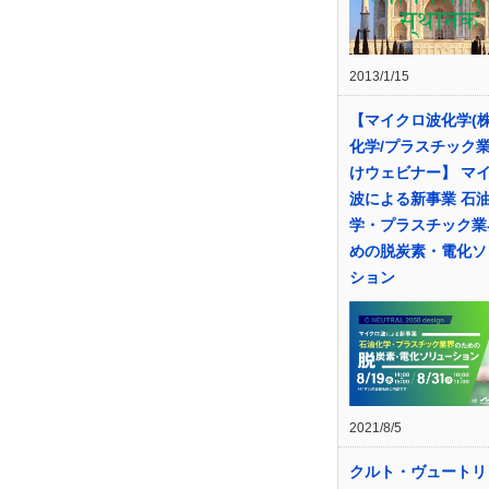
2013/1/15
【マイクロ波化学(株
化学/プラスチック
けウェビナー】 マ
波による新事業 石
学・プラスチック業
めの脱炭素・電化ソ
ション
2021/8/5
クルト・ヴュートリ