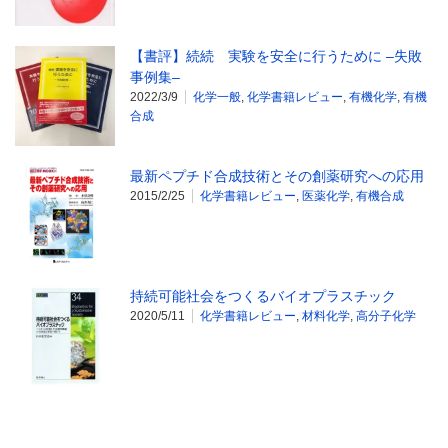
【書評】続続 実験を安全に行うために –失敗
事例集–
2022/3/9
化学一般
,
化学書籍レビュー
,
有機化学
,
有機
合成
最新ペプチド合成技術とその創薬研究への応用
2015/2/25
化学書籍レビュー
,
医薬化学
,
有機合成
持続可能社会をつくるバイオプラスチック
2020/5/11
化学書籍レビュー
,
材料化学
,
高分子化学