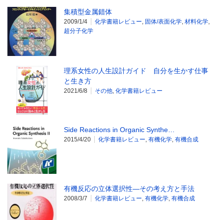
集積型金属錯体
2009/1/4
化学書籍レビュー
,
固体/表面化学
,
材料化学
,
超分子化学
理系女性の人生設計ガイド 自分を生かす仕事
と生き方
2021/6/8
その他
,
化学書籍レビュー
Side Reactions in Organic Synthe…
2015/4/20
化学書籍レビュー
,
有機化学
,
有機合成
有機反応の立体選択性―その考え方と手法
2008/3/7
化学書籍レビュー
,
有機化学
,
有機合成