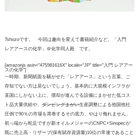
Tshozoです。 今回は趣向を変えて書籍紹介など。「入門
レアアースの化学」＠化学同人殿 です。
[amazonjs asin=”475981616X” locale=”JP” title=”入門 レアアー
スの化学”]
一時期、新聞紙面を騒がせた「レアアース」という言葉、ご
存知でない方は居ないでしょう。基本的に大規模インフラが
某国にしかない上に、償却が進んでる設備にまかせた低コス
ト品大量供給や、
ダンピングまがい
生産調整による他国他社
圧倒で90％の市場を席巻するその底力、やはり侮れません。
初っ端から蛇足ですが新オイルメジャーのCNPC+Sinopecが
既に売上高・リザーブ(保有賦存資源量)10位の常連であること