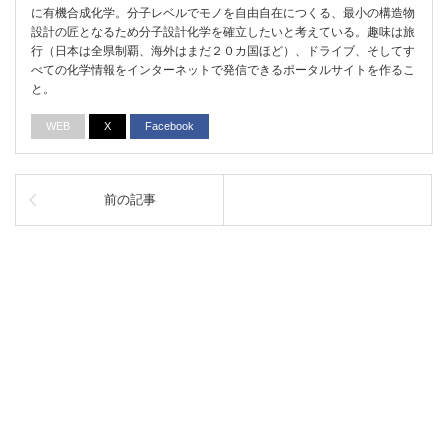
に有機合成化学。分子レベルでモノを自由自在につくる、最小の構造物
設計の匠となるため分子設計化学を確立したいと考えている。趣味は旅
行（日本は全県制覇、海外はまだ２０カ国ほど）、ドライブ、そしてす
べての化学情報をインターネットで発信できるポータルサイトを作るこ
と。
WEB
X
Facebook
前の記事