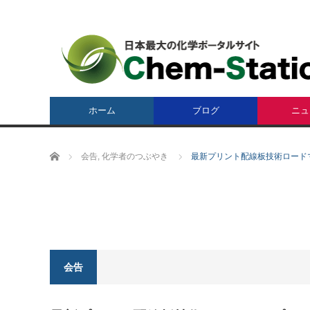
ホーム
ブログ
ニュ
ホーム
会告
,
化学者のつぶやき
最新プリント配線板技術ロード
会告