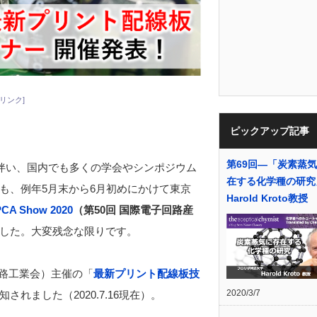
リンク]
ピックアップ記事
第69回―「炭素蒸
に伴い、国内でも多くの学会やシンポジウム
在する化学種の研究
も、例年5月末から6月初めにかけて東京
Harold Kroto教授
PCA Show 2020
（第50
回
国際電子回路産
した。大変残念な限りです。
回路工業会）主催の「
最新プリント配線板技
2020/3/7
れました（2020.7.16現在）。