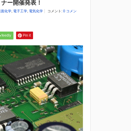
ミナー開催発表！
表面化学
,
電子工学
,
電気化学
コメント:
0 コメン
feedly
Pin it