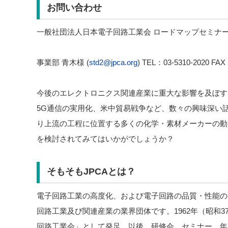
お問い合わせ
一般社団法人日本電子回路工業会 ロードマップセミナ
事業部 青木様 (
std2@jpca.org
) TEL：03-5310-2020 FAX
今後のエレクトロニクス関連産業に重大な影響を及ぼす
5G通信の実用化、米中貿易戦争など、数々の興味深い
り上流の工程に位置する多くの化学・素材メーカーの動
を検討されてみてはいかがでしょうか？
そもそもJPCA
とは？
電子回路工業の高度化、および電子回路の品質・性能の
回路工業及び関連産業の業界団体です。1962年（昭和3
回路工業会」として発足。以後、研修会、セミナー、年1回