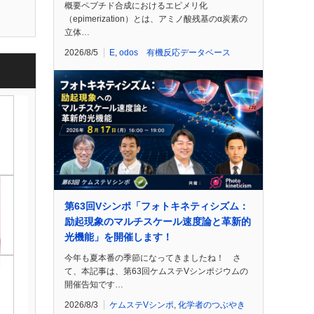
概要ペプチド合成におけるエピメリ化
（epimerization）とは、アミノ酸残基のα炭素の
立体…
2026/8/5
E
,
odos 有機反応データベース
第63回Vシンポ「フォトキネティシズム：
励起現象のマルチスケール速度論と革新的
光機能」を開催します！
今年も夏本番の季節になってきましたね！ さ
て、本記事は、第63回ケムステVシンポジウムの
開催告知です…
2026/8/3
ケムステVシンポ
,
化学者のつぶやき