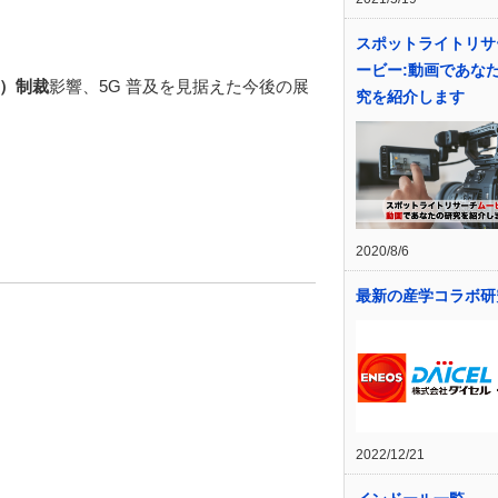
スポットライトリサ
ービー:動画であな
）制裁
影響、5G 普及を見据えた今後の展
究を紹介します
2020/8/6
最新の産学コラボ研
2022/12/21