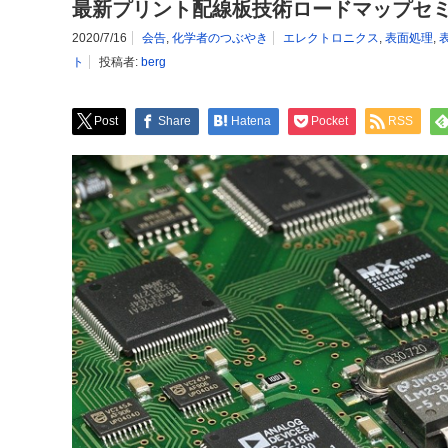
最新プリント配線板技術ロードマップセ
2020/7/16
会告
,
化学者のつぶやき
エレクトロニクス
,
表面処理
,
ト
投稿者:
berg
Post
Share
Hatena
Pocket
RSS