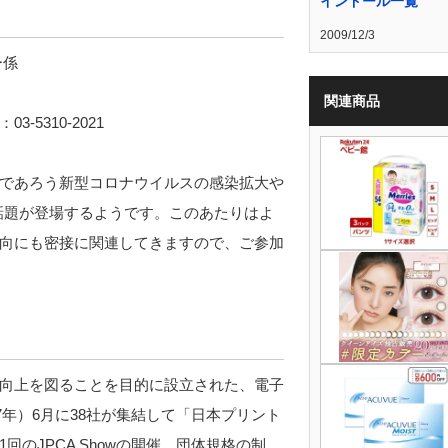
インドール一覧
2009/12/3
ー係
関連商品
 ：03-5310-2021
であろう新型コロナウイルスの感染拡大や
話題が登場するようです。このあたりはよ
向にも密接に関連してきますので、ご参加
向上を図ることを目的に設立された、電子
7年）6月に38社が集結して「日本プリント
のJPCA Showの開催、団体規格の制