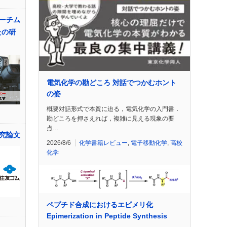
ーチム
たの研
電気化学の勘どころ 対話でつかむホント
の姿
概要対話形式で本質に迫る，電気化学の入門書．
勘どころを押さえれば，複雑に見える現象の要
点…
究論文
2026/8/6
化学書籍レビュー
,
電子移動化学
,
高校
化学
ペプチド合成におけるエピメリ化
Epimerization in Peptide Synthesis