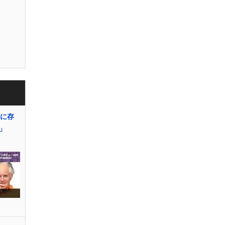
気に存
」