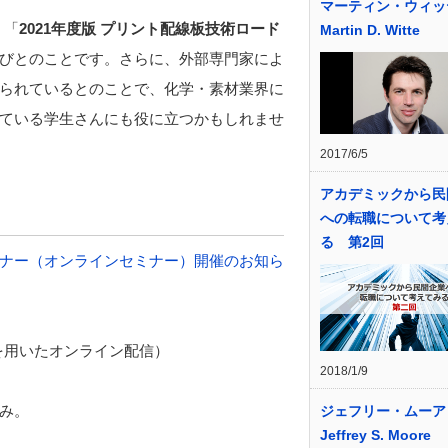
マーティン・ウィッ
、「
2021
年度版
プリント配線板技術ロード
Martin D. Witte
びとのことです。さらに、外部専門家によ
られているとのことで、化学・素材業界に
ている学生さんにも役に立つかもしれませ
2017/6/5
アカデミックから民
への転職について考
る 第2回
ナー（オンラインセミナー）開催のお知ら
を用いたオンライン配信）
2018/1/9
み。
ジェフリー・ムーア
Jeffrey S. Moore