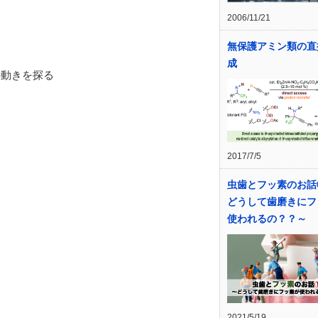
2006/11/21
無保護アミン類の直
成
の動きを探る
2017/7/5
虫歯とフッ素のお話
どうして歯磨きにフ
使われるの？？～
2021/5/19