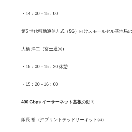
・14：00－15：00
第5 世代移動通信方式（
5G
）向けスモールセル基地局
大橋 洋二（富士通㈱）
・15：00－15：20 休憩
・15：20－16：00
400 Gbps イーサーネット基板
の動向
飯長 裕（沖プリントテッドサーキット㈱）