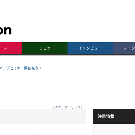
ース
しごと
インタビュー
デー
マップセミナー開催発表！
[スポンサーリンク]
注目情報