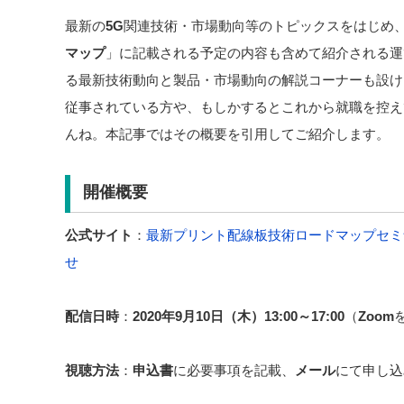
最新の
5G
関連技術・市場動向等のトピックスをはじめ
マップ
」に記載される予定の内容も含めて紹介される運
る最新技術動向と製品・市場動向の解説コーナーも設け
従事されている方や、もしかするとこれから就職を控え
んね。本記事ではその概要を引用してご紹介します。
開催概要
公式サイト
：
最新プリント配線板技術ロードマップセミ
せ
配信日時
：
2020
年9
月10
日（木）13:00
～17:00
（
Zoom
視聴方法
：
申込書
に必要事項を記載、
メール
にて申し込