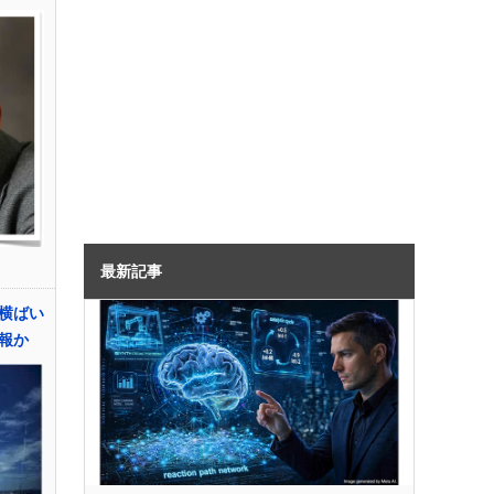
最新記事
横ばい
報か