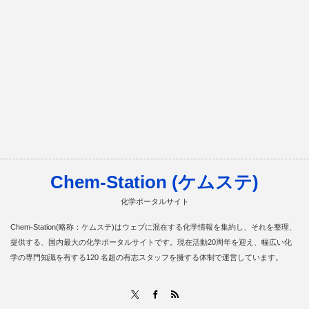
Chem-Station (ケムステ)
化学ポータルサイト
Chem-Station(略称：ケムステ)はウェブに混在する化学情報を集約し、それを整理、
提供する、国内最大の化学ポータルサイトです。現在活動20周年を迎え、幅広い化
学の専門知識を有する120 名超の有志スタッフを擁する体制で運営しています。
RSS
X
Facebook