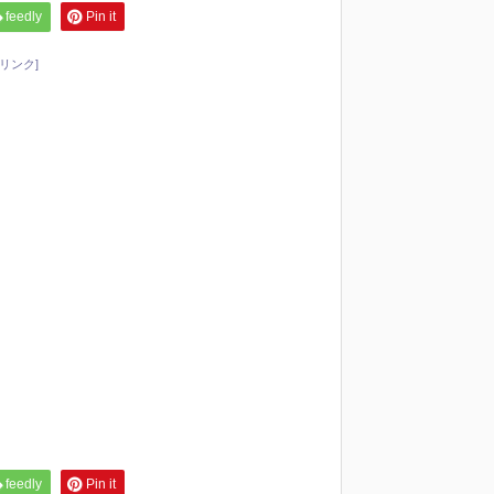
feedly
Pin it
リンク]
feedly
Pin it