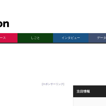
ース
しごと
インタビュー
デー
[スポンサーリンク]
注目情報