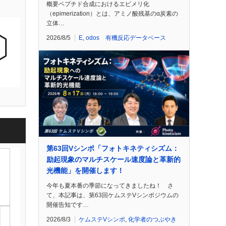
概要ペプチド合成におけるエピメリ化
（epimerization）とは、アミノ酸残基のα炭素の
立体…
2026/8/5
E
,
odos 有機反応データベース
第63回Vシンポ「フォトキネティシズム：
励起現象のマルチスケール速度論と革新的
光機能」を開催します！
今年も夏本番の季節になってきましたね！ さ
て、本記事は、第63回ケムステVシンポジウムの
開催告知です…
2026/8/3
ケムステVシンポ
,
化学者のつぶやき