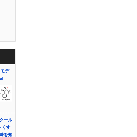
 モデ
el
クール
～くす
味を知