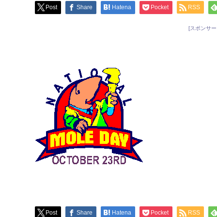
Post
Share
Hatena
Pocket
RSS
[スポンサー
Post
Share
Hatena
Pocket
RSS