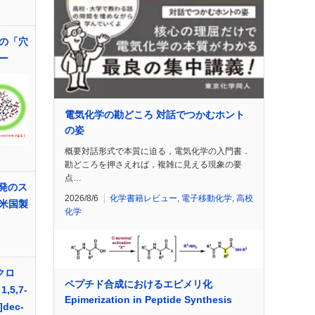
の「穴
ー
電気化学の勘どころ 対話でつかむホント
の姿
概要対話形式で本質に迫る，電気化学の入門書．
勘どころを押さえれば，複雑に見える現象の要
点…
開発のス
2026/8/6
化学書籍レビュー
,
電子移動化学
,
高校
米国製
化学
クロ
ペプチド合成におけるエピメリ化
,5,7-
Epimerization in Peptide Synthesis
0]dec-