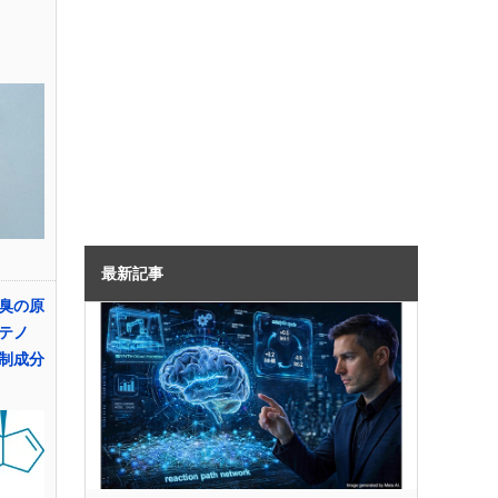
最新記事
臭の原
テノ
制成分