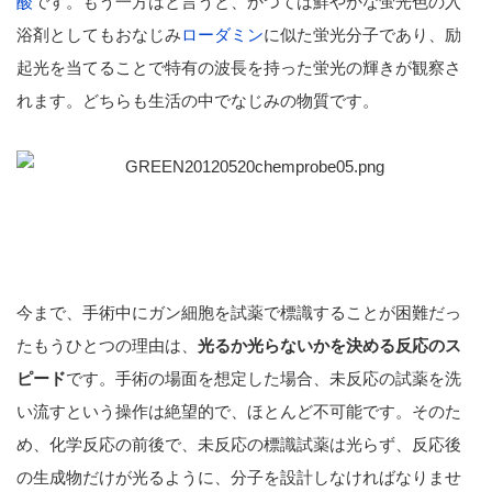
酸
です。もう一方はと言うと、かつては鮮やかな蛍光色の入
浴剤としてもおなじみ
ローダミン
に似た蛍光分子であり、励
起光を当てることで特有の波長を持った蛍光の輝きが観察さ
れます。どちらも生活の中でなじみの物質です。
今まで、手術中にガン細胞を試薬で標識することが困難だっ
たもうひとつの理由は、
光るか光らないかを決める反応のス
ピード
です。手術の場面を想定した場合、未反応の試薬を洗
い流すという操作は絶望的で、ほとんど不可能です。そのた
め、化学反応の前後で、未反応の標識試薬は光らず、反応後
の生成物だけが光るように、分子を設計しなければなりませ