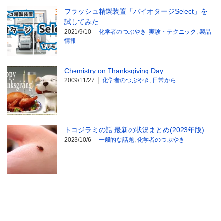
フラッシュ精製装置「バイオタージSelect」を
試してみた
2021/9/10
化学者のつぶやき
,
実験・テクニック
,
製品
情報
Chemistry on Thanksgiving Day
2009/11/27
化学者のつぶやき
,
日常から
トコジラミの話 最新の状況まとめ(2023年版)
2023/10/6
一般的な話題
,
化学者のつぶやき