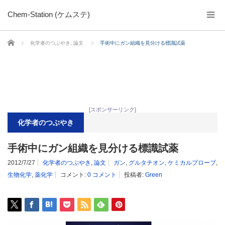
Chem-Station (ケムステ)
ホーム
化学者のつぶやき
,
論文
手術中にガン組織を見分ける標識試薬
[スポンサーリンク]
化学者のつぶやき
手術中にガン組織を見分ける標識試薬
2012/7/27
化学者のつぶやき
,
論文
ガン
,
グルタチオン
,
ケミカルプローブ
,
生物化学
,
薬化学
コメント:
0 コメント
投稿者:
Green