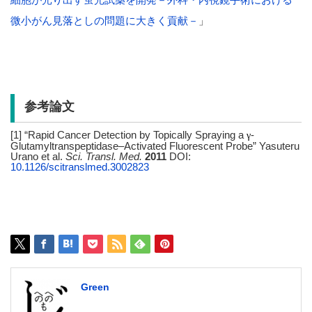
微小がん見落としの問題に大きく貢献－
」
参考論文
[1] “Rapid Cancer Detection by Topically Spraying a
-
γ
Glutamyltranspeptidase–Activated Fluorescent Probe” Yasuteru
Urano et al.
Sci. Transl. Med.
2011
DOI:
10.1126/scitranslmed.3002823
Green