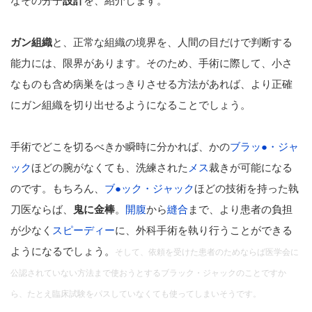
なその分子
設計
を、紹介します。
ガン組織
と、正常な組織の境界を、人間の目だけで判断する
能力には、限界があります。そのため、手術に際して、小さ
なものも含め病巣をはっきりさせる方法があれば、より正確
にガン組織を切り出せるようになることでしょう。
手術でどこを切るべきか瞬時に分かれば、かの
ブラッ●・ジャ
ック
ほどの腕がなくても、洗練された
メス
裁きが可能になる
のです。もちろん、
ブ●ック・ジャック
ほどの技術を持った執
刀医ならば、
鬼に金棒
。
開腹
から
縫合
まで、より患者の負担
が少なく
スピーディー
に、外科手術を執り行うことができる
ようになるでしょう。
そして、依頼を受けた患者のためならば医学会に
公認されていない方法まで使おうとするブラック・ジャックのことですか
ら、たとえ臨
床試験をパスしていなくても使ってしまいそうです。