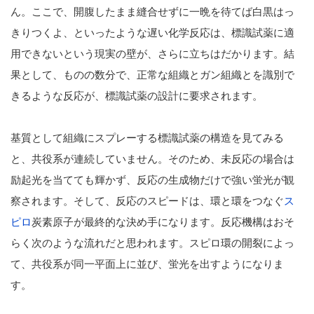
ん。ここで、開腹したまま縫合せずに一晩を待てば白黒はっ
きりつくよ、といったような遅い化学反応は、標識試薬に適
用できないという現実の壁が、さらに立ちはだかります。結
果として、ものの数分で、正常な組織とガン組織とを識別で
きるような反応が、標識試薬の設計に要求されます。
基質として組織にスプレーする標識試薬の構造を見てみる
と、共役系が連続していません。そのため、未反応の場合は
励起光を当てても輝かず、反応の生成物だけで強い蛍光が観
察されます。そして、反応のスピードは、環と環をつなぐ
ス
ピロ
炭素原子が最終的な決め手になります。反応機構はおそ
らく次のような流れだと思われます。スピロ環の開裂によっ
て、共役系が同一平面上に並び、蛍光を出すようになりま
す。