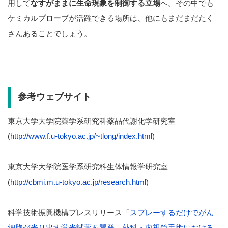
用して
なすがままに生命現象を制御する立場
へ。その中でも
ケミカルプローブが活躍できる場所は、他にもまだまだたく
さんあることでしょう。
参考ウェブサイト
東京大学大学院薬学系研究科薬品代謝化学研究室
(
http://www.f.u-tokyo.ac.jp/~tlong/index.html
)
東京大学大学院医学系研究科生体情報学研究室
(
http://cbmi.m.u-tokyo.ac.jp/research.html
)
科学技術振興機構プレスリリース「
スプレーするだけでがん
細胞が光り出す蛍光試薬を開発－外科・内視鏡手術における