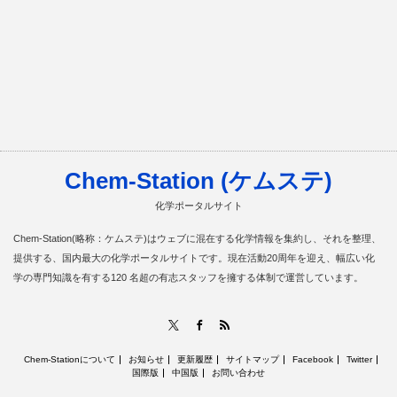
Chem-Station (ケムステ)
化学ポータルサイト
Chem-Station(略称：ケムステ)はウェブに混在する化学情報を集約し、それを整理、
提供する、国内最大の化学ポータルサイトです。現在活動20周年を迎え、幅広い化
学の専門知識を有する120 名超の有志スタッフを擁する体制で運営しています。
RSS
X
Facebook
Chem-Stationについて
お知らせ
更新履歴
サイトマップ
Facebook
Twitter
国際版
中国版
お問い合わせ