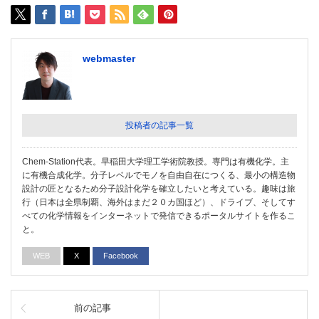
webmaster
投稿者の記事一覧
Chem-Station代表。早稲田大学理工学術院教授。専門は有機化学。主
に有機合成化学。分子レベルでモノを自由自在につくる、最小の構造物
設計の匠となるため分子設計化学を確立したいと考えている。趣味は旅
行（日本は全県制覇、海外はまだ２０カ国ほど）、ドライブ、そしてす
べての化学情報をインターネットで発信できるポータルサイトを作るこ
と。
WEB
X
Facebook
前の記事