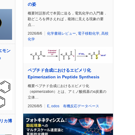
の姿
概要対話形式で本質に迫る，電気化学の入門書．
勘どころを押さえれば，複雑に見える現象の要
点…
2026/8/6
化学書籍レビュー
,
電子移動化学
,
高校
化学
エモン
e
ペプチド合成におけるエピメリ化
Epimerization in Peptide Synthesis
概要ペプチド合成におけるエピメリ化
（epimerization）とは、アミノ酸残基のα炭素の
立体…
2026/8/5
E
,
odos 有機反応データベース
リカ博