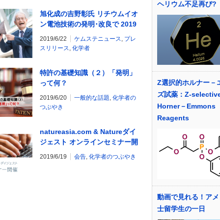
ヘリウム不足再び?
旭化成の吉野彰氏 リチウムイオ
ン電池技術の発明･改良で 2019
年欧州発明家賞を受賞
2019/6/22
ケムステニュース
,
プレ
スリリース
,
化学者
特許の基礎知識（２）「発明」
Z選択的ホルナー－
って何？
ズ試薬：Z-selectiv
2019/6/20
一般的な話題
,
化学者の
Horner－Emmons
つぶやき
Reagents
natureasia.com & Natureダイ
ジェスト オンラインセミナー開
催
2019/6/19
会告
,
化学者のつぶやき
動画で見れる！アメ
士留学生の一日