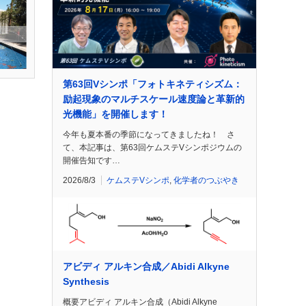
第63回Vシンポ「フォトキネティシズム：
励起現象のマルチスケール速度論と革新的
光機能」を開催します！
今年も夏本番の季節になってきましたね！ さ
て、本記事は、第63回ケムステVシンポジウムの
開催告知です…
2026/8/3
ケムステVシンポ
,
化学者のつぶやき
アビディ アルキン合成／Abidi Alkyne
Synthesis
概要アビディ アルキン合成（Abidi Alkyne