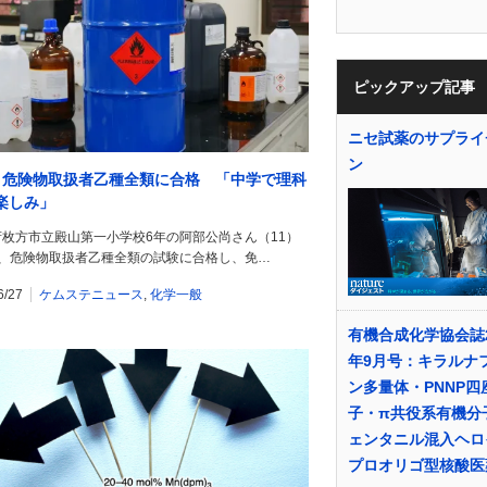
ピックアップ記事
ニセ試薬のサプライ
ン
、危険物取扱者乙種全類に合格 「中学で理科
楽しみ」
府枚方市立殿山第一小学校6年の阿部公尚さん（11）
月、危険物取扱者乙種全類の試験に合格し、免…
6/27
ケムステニュース
,
化学一般
有機合成化学協会誌2
年9月号：キラルナ
ン多量体・PNNP四
子・π共役系有機分
ェンタニル混入ヘロ
プロオリゴ型核酸医