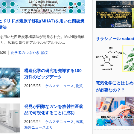
ヒドリド水素原子移動(MHAT)を用いた四級炭
築法
Tを用いた四級炭素構築法が開発された。Mn/Ni協働触
サラシノール salaci
より、広範なヨウ化アルキルがアルキル…
6/26
化学者のつぶやき
,
論文
構造化学の研究を先導する100
万件のビッグデータ
電気化学ことはじめ(1
2019/6/25
ケムステニュース
,
物質
が必要なの？？
発見が困難なガンを放射性医薬
品で可視化することに成功
2019/6/24
ケムステニュース
,
医薬
,
海外ニュースより