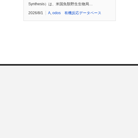
Synthesis）は、米国魚類野生生物局…
2026/8/1
A
,
odos 有機反応データベース