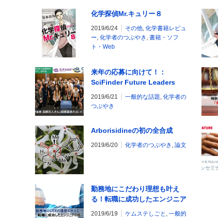
化学探偵Mr.キュリー８
2019/6/24
その他
,
化学書籍レビュ
ー
,
化学者のつぶやき
,
書籍・ソフ
ト・Web
来年の応募に向けて！：
SciFinder Future Leaders
2018 体験記
2019/6/21
一般的な話題
,
化学者の
つぶやき
Arborisidineの初の全合成
2019/6/20
化学者のつぶやき
,
論文
勤務地にこだわり理想も叶え
る！転職に成功したエンジニア
の話
2019/6/19
ケムステしごと
,
一般的