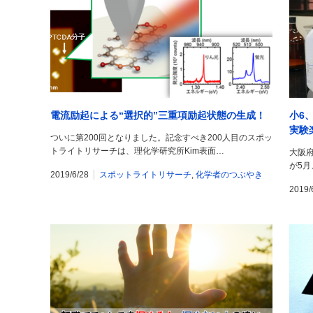
電流励起による“選択的”三重項励起状態の生成！
小6
実験
ついに第200回となりました。記念すべき200人目のスポッ
トライトリサーチは、理化学研究所Kim表面…
大阪
が5
2019/6/28
スポットライトリサーチ
,
化学者のつぶやき
2019/