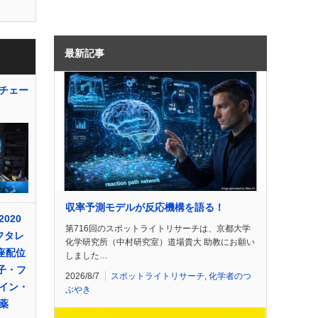
最新記事
チェー
収率予測モデルが反応機構を語る！
020
第716回のスポットライトリサーチは、京都大学
フタレ
化学研究所（中村研究室）道場貴大 助教にお願い
座配位
しました…
子・フ
2026/8/7
スポットライトリサーチ
,
化学者のつ
イン・
ぶやき
薬