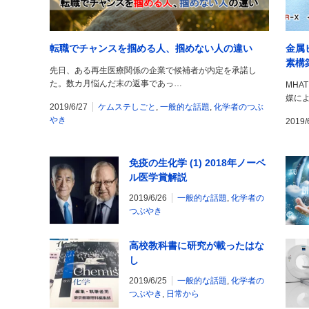
転職でチャンスを掴める人、掴めない人の違い
金属
素構
先日、ある再生医療関係の企業で候補者が内定を承諾し
た。数カ月悩んだ末の返事であっ…
MHA
媒に
2019/6/27
ケムステしごと
,
一般的な話題
,
化学者のつぶ
やき
2019/
免疫の生化学 (1) 2018年ノーベ
ル医学賞解説
2019/6/26
一般的な話題
,
化学者の
つぶやき
高校教科書に研究が載ったはな
し
2019/6/25
一般的な話題
,
化学者の
つぶやき
,
日常から