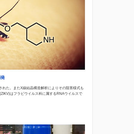
開発
された。またX線結晶構造解析によりその阻害様式も
IKV)はフラビウイルス科に属するRNAウイルスで