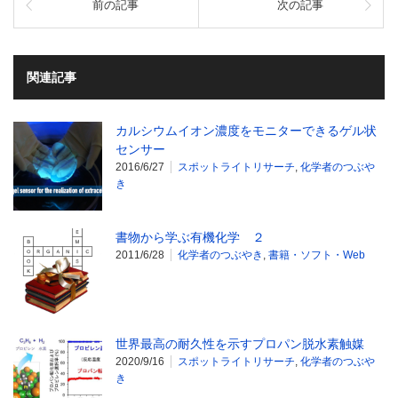
前の記事
次の記事
関連記事
カルシウムイオン濃度をモニターできるゲル状
センサー
2016/6/27
スポットライトリサーチ
,
化学者のつぶや
き
書物から学ぶ有機化学 ２
2011/6/28
化学者のつぶやき
,
書籍・ソフト・Web
世界最高の耐久性を示すプロパン脱水素触媒
2020/9/16
スポットライトリサーチ
,
化学者のつぶや
き