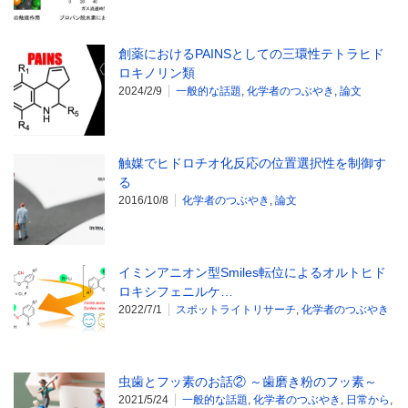
創薬におけるPAINSとしての三環性テトラヒド
ロキノリン類
2024/2/9
一般的な話題
,
化学者のつぶやき
,
論文
触媒でヒドロチオ化反応の位置選択性を制御す
る
2016/10/8
化学者のつぶやき
,
論文
イミンアニオン型Smiles転位によるオルトヒド
ロキシフェニルケ…
2022/7/1
スポットライトリサーチ
,
化学者のつぶやき
虫歯とフッ素のお話② ～歯磨き粉のフッ素～
2021/5/24
一般的な話題
,
化学者のつぶやき
,
日常から
,