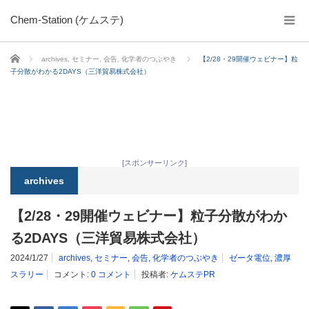
Chem-Station (ケムステ)
ホーム
archives
,
セミナー
,
会告
,
化学者のつぶやき
【2/28・29開催ウェビナー】粒
子分散がわかる2DAYS（三洋貿易株式会社）
[スポンサーリンク]
archives
【2/28・29開催ウェビナー】粒子分散がわか
る2DAYS（三洋貿易株式会社）
2024/1/27
archives
,
セミナー
,
会告
,
化学者のつぶやき
ゼータ電位
,
濃厚
スラリー
コメント:
0 コメント
投稿者:
ケムステPR