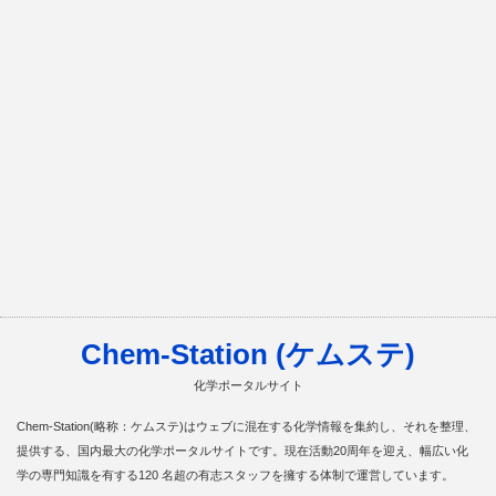
Chem-Station (ケムステ)
化学ポータルサイト
Chem-Station(略称：ケムステ)はウェブに混在する化学情報を集約し、それを整理、
提供する、国内最大の化学ポータルサイトです。現在活動20周年を迎え、幅広い化
学の専門知識を有する120 名超の有志スタッフを擁する体制で運営しています。