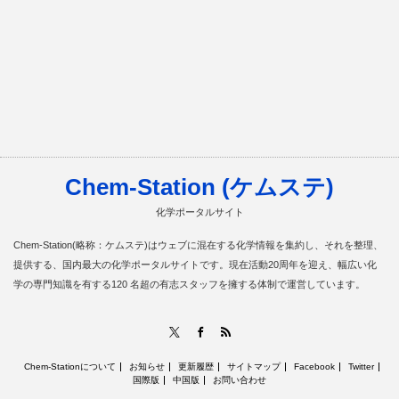
Chem-Station (ケムステ)
化学ポータルサイト
Chem-Station(略称：ケムステ)はウェブに混在する化学情報を集約し、それを整理、
提供する、国内最大の化学ポータルサイトです。現在活動20周年を迎え、幅広い化
学の専門知識を有する120 名超の有志スタッフを擁する体制で運営しています。
RSS
X
Facebook
Chem-Stationについて
お知らせ
更新履歴
サイトマップ
Facebook
Twitter
国際版
中国版
お問い合わせ