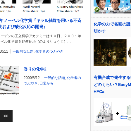
01年ノーベル化学賞『キラル触媒を用いる不斉
化学の力で名画の謎
化および酸化反応の開発』
明かす
ェーデンの王立科学アカデミーは１０日、２００１年
ーベル化学賞を野依良治（のよりりょうじ）…
10/11
一般的な話題
,
化学者のつぶやき
香りの化学2
有機合成で発生する
2000/8/12
一般的な話題
,
化学者の
つぶやき
,
日常から
どのくらい？EasyM
HFCal
100