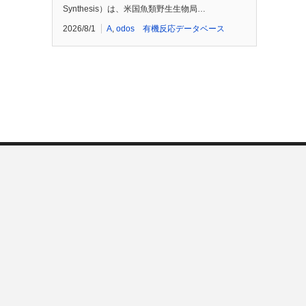
Synthesis）は、米国魚類野生生物局…
2026/8/1
A
,
odos 有機反応データベース