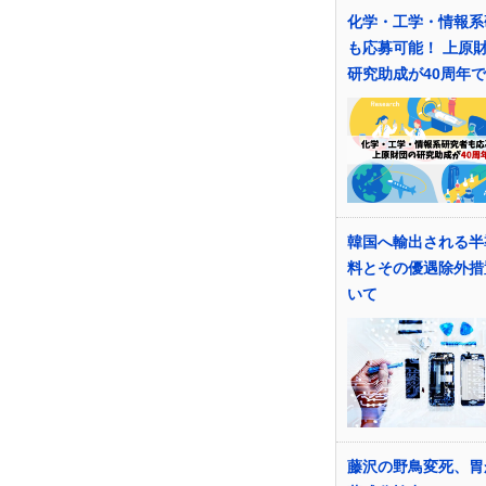
化学・工学・情報系
も応募可能！ 上原
研究助成が40周年
韓国へ輸出される半
料とその優遇除外措
いて
藤沢の野鳥変死、胃