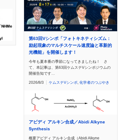
第63回Vシンポ「フォトキネティシズム：
励起現象のマルチスケール速度論と革新的
光機能」を開催します！
今年も夏本番の季節になってきましたね！ さ
て、本記事は、第63回ケムステVシンポジウムの
開催告知です…
2026/8/3
ケムステVシンポ
,
化学者のつぶやき
アビディ アルキン合成／Abidi Alkyne
Synthesis
概要アビディ アルキン合成（Abidi Alkyne