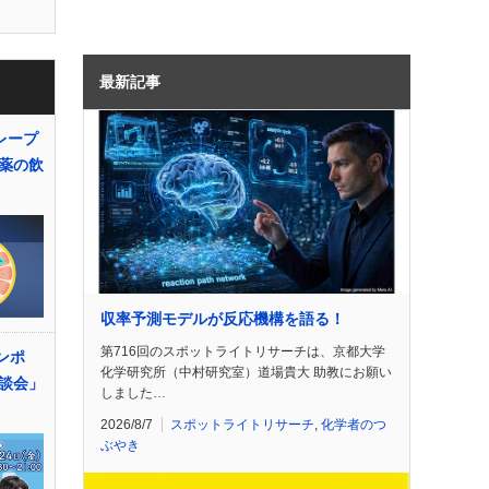
最新記事
レープ
薬の飲
収率予測モデルが反応機構を語る！
第716回のスポットライトリサーチは、京都大学
ンポ
化学研究所（中村研究室）道場貴大 助教にお願い
談会」
しました…
2026/8/7
スポットライトリサーチ
,
化学者のつ
ぶやき