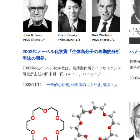
2002年ノーベル化学賞『生体高分子の画期的分析
ハメ
手法の開発』
有機
電子
2002年のノーベル化学賞は、島津製作所ライフサイエンス
研究所主任の田中耕一氏（４３）、バージニア・…
2002/
2002/11/11
一般的な話題
,
化学者のつぶやき
,
講演・人