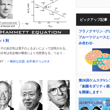
ピックアップ記事
フラノクマリン -グ
フルーツジュースと
ット則
み合わせ-
分子の反応性は電子のふるまいによって説明される。
の分布は化合物の構造により当然異なる。つまり…
4/7
一般的な話題
,
化学者のつぶやき
第26回ケムステVシ
「創薬モダリティ座
を開催します！