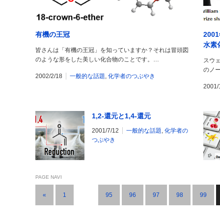
有機の王冠
20
水素
皆さんは「有機の王冠」を知っていますか？それは冒頭図
のような形をした美しい化合物のことです。…
スウ
のノ
2002/2/18
一般的な話題
,
化学者のつぶやき
2001/
1,2-還元と1,4-還元
2001/7/12
一般的な話題
,
化学者の
つぶやき
PAGE NAVI
«
1
…
95
96
97
98
99