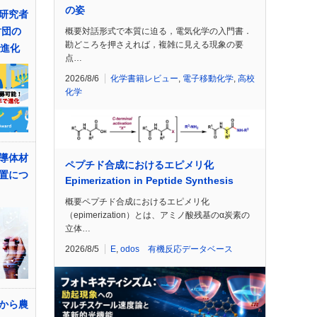
の姿
研究者
財団の
概要対話形式で本質に迫る，電気化学の入門書．
勘どころを押さえれば，複雑に見える現象の要
で進化
点…
2026/8/6
化学書籍レビュー
,
電子移動化学
,
高校
化学
導体材
ペプチド合成におけるエピメリ化
置につ
Epimerization in Peptide Synthesis
概要ペプチド合成におけるエピメリ化
（epimerization）とは、アミノ酸残基のα炭素の
立体…
2026/8/5
E
,
odos 有機反応データベース
から農