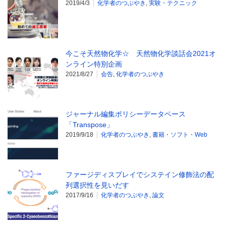
2019/4/3
化学者のつぶやき
,
実験・テクニック
今こそ天然物化学☆ 天然物化学談話会2021オ
ンライン特別企画
2021/8/27
会告
,
化学者のつぶやき
ジャーナル編集ポリシーデータベース
「Transpose」
2019/9/18
化学者のつぶやき
,
書籍・ソフト・Web
ファージディスプレイでシステイン修飾法の配
列選択性を見いだす
2017/9/16
化学者のつぶやき
,
論文