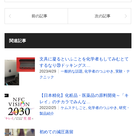
前の記事
次の記事
関連記事
文具に凝るといふことを化学者もしてみむとて
するなり⑳ドッキングス…
2023/4/29
一般的な話題
,
化学者のつぶやき
,
実験・テ
クニック
【日本精化】化粧品・医薬品の原料開発～「キ
レイ」のチカラでみんな…
2022/2/25
ケムステしごと
,
化学者のつぶやき
,
研究・
製品紹介
初めての減圧蒸留