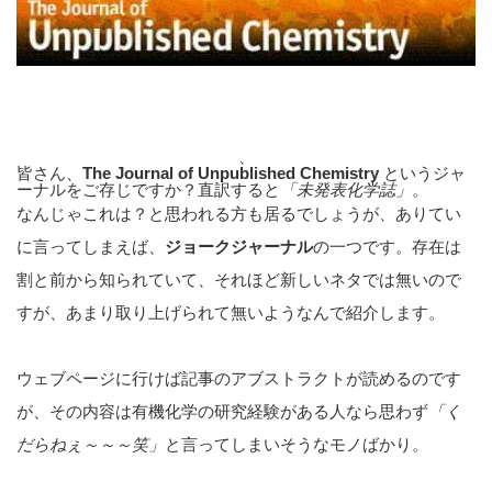
、
皆さん、
The Journal of Unpublished Chemistry
というジャ
ーナルをご存じですか？直訳すると
「未発表化学誌」
。
なんじゃこれは？と思われる方も居るでしょうが、ありてい
に言ってしまえば、
ジョークジャーナル
の一つです。存在は
割と前から知られていて、それほど新しいネタでは無いので
すが、あまり取り上げられて無いようなんで紹介します。
ウェブページに行けば記事のアブストラクトが読めるのです
が、その内容は有機化学の研究経験がある人なら思わず
「く
だらねぇ～～～笑」
と言ってしまいそうなモノばかり。