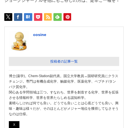
ジョークジャーナルを他にもご存じの方は、是非ご一報を！
cosine
投稿者の記事一覧
博士(薬学)。Chem-Station副代表。国立大学教員→国研研究員にクラス
チェンジ。専門は有機合成化学、触媒化学、医薬化学、ペプチド/タン
パク質化学。
関心ある学問領域は三つ。すなわち、世界を創造する化学、世界を拡張
させる情報科学、世界を世界たらしめる認知科学。
素晴らしければ何でも良い。どうでも良いことは心底どうでも良い。興
味・趣味は様々だが、そのほとんどがメジャー地位を獲得してなさそう
なのは仕様。
X