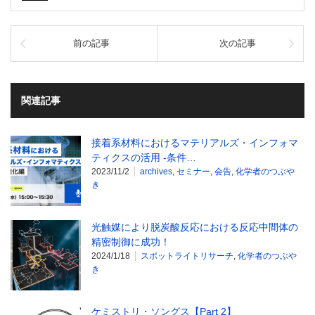
前の記事
次の記事
関連記事
接着系材料におけるマテリアルズ・インフォマ
ティクスの活用 -条件…
2023/11/2
archives
,
セミナー
,
会告
,
化学者のつぶや
き
光触媒により脱炭酸反応における反応中間体の
精密制御に成功！
2024/1/18
スポットライトリサーチ
,
化学者のつぶや
き
ケミストリ・ソングス【Part 2】