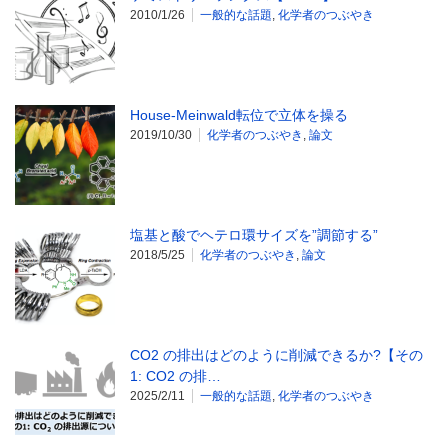
2010/1/26
一般的な話題
,
化学者のつぶやき
House-Meinwald転位で立体を操る
2019/10/30
化学者のつぶやき
,
論文
塩基と酸でヘテロ環サイズを”調節する”
2018/5/25
化学者のつぶやき
,
論文
CO2 の排出はどのように削減できるか?【その
1: CO2 の排…
2025/2/11
一般的な話題
,
化学者のつぶやき