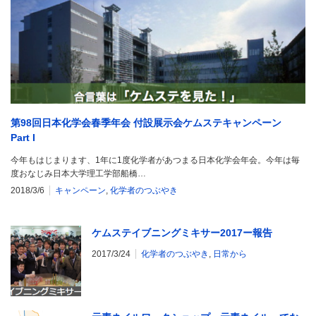
第98回日本化学会春季年会 付設展示会ケムステキャンペーン
Part I
今年もはじまります、1年に1度化学者があつまる日本化学会年会。今年は毎
度おなじみ日本大学理工学部船橋…
2018/3/6
キャンペーン
,
化学者のつぶやき
ケムステイブニングミキサー2017ー報告
2017/3/24
化学者のつぶやき
,
日常から