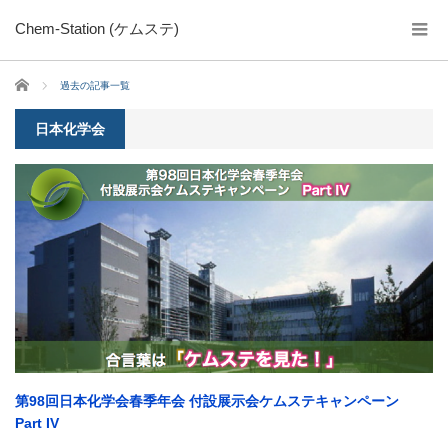
Chem-Station (ケムステ)
ホーム
過去の記事一覧
日本化学会
第98回日本化学会春季年会 付設展示会ケムステキャンペーン
Part IV