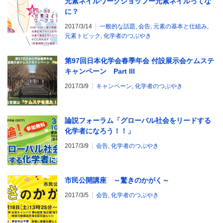
元素ネイルワークショップー元素ネイルってな
に？
2017/3/14
一般的な話題
,
会告
,
元素の基本と仕組み
,
元素トピック
,
化学者のつぶやき
第97回日本化学会春季年会 付設展示会ケムステ
キャンペーン Part III
2017/3/9
キャンペーン
,
化学者のつぶやき
論説フォーラム「グローバル社会をリードする
化学者になろう！！」
2017/3/9
会告
,
化学者のつぶやき
市民公開講座 ～驚きのかがく～
2017/3/5
会告
,
化学者のつぶやき