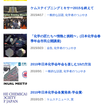
ケムステイブニングミキサー2015を終えて
2015/4/17
一般的な話題
,
化学者のつぶやき
「化学の匠たち〜情熱と挑戦〜」(日本化学会春
季年会市民公開講座)
2015/3/23
会告
,
化学者のつぶやき
2010年日本化学会年会を楽しむ10の方法
2010/3/1
一般的な話題
,
化学者のつぶやき
2010年日本化学会各賞発表-学会賞-
2010/1/25
ケムステニュース
,
賞