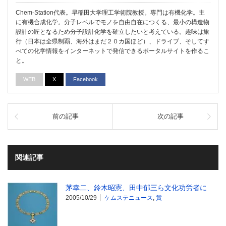
Chem-Station代表。早稲田大学理工学術院教授。専門は有機化学。主
に有機合成化学。分子レベルでモノを自由自在につくる、最小の構造物
設計の匠となるため分子設計化学を確立したいと考えている。趣味は旅
行（日本は全県制覇、海外はまだ２０カ国ほど）、ドライブ、そしてす
べての化学情報をインターネットで発信できるポータルサイトを作るこ
と。
WEB
X
Facebook
前の記事
次の記事
関連記事
茅幸二、鈴木昭憲、田中郁三ら文化功労者に
2005/10/29
ケムステニュース
,
賞