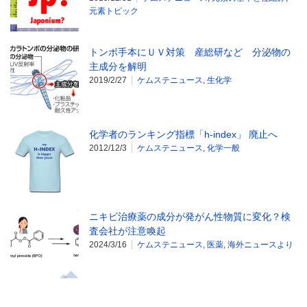
元素トピック
トンボ手本にＵＶ対策 産総研など 分泌物の
主成分を解明
2019/2/27
ケムステニュース
,
生化学
化学者のランキング指標「h-index」 廃止へ
2012/12/3
ケムステニュース
,
化学一般
ニキビ治療薬の成分が発がん性物質に変化？検
査会社が注意喚起
2024/3/16
ケムステニュース
,
医薬
,
海外ニュースより