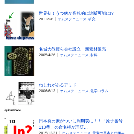
世界初！うつ病が客観的に診断可能に!?
2011/9/6
ケムステニュース
,
研究
名城大教授ら会社設立 新素材販売
2005/4/26
ケムステニュース
,
材料
ねじれがあるアミド
2006/6/13
ケムステニュース
,
化学コラム
日本発元素がついに周期表に！！「原子番号
113番」の命名権が理研…
2015/12/31
ケムステニュース
,
元素の基本と仕組み
,