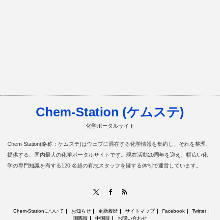
Chem-Station (ケムステ)
化学ポータルサイト
Chem-Station(略称：ケムステ)はウェブに混在する化学情報を集約し、それを整理、
提供する、国内最大の化学ポータルサイトです。現在活動20周年を迎え、幅広い化
学の専門知識を有する120 名超の有志スタッフを擁する体制で運営しています。
RSS
X
Facebook
Chem-Stationについて
お知らせ
更新履歴
サイトマップ
Facebook
Twitter
国際版
中国版
お問い合わせ