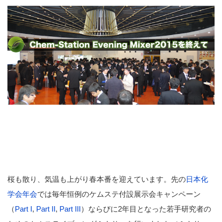
桜も散り、気温も上がり春本番を迎えています。先の
日本化
学会年会
では毎年恒例のケムステ付設展示会キャンペーン
（
Part I
,
Part II
,
Part III
）ならびに2年目となった若手研究者の