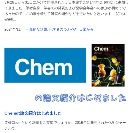
3月28日から31日にかけて開催された，日本薬学会第144年会 (横浜) に参加し
てきました．筆者自身，学会での発表および薬学会年会への参加が初めてで
あったので，この場を借りて研究の紹介などを行いたいと思います． (さらに
&hell…
2024/4/11
一般的な話題
,
化学者のつぶやき
,
日常から
Chemの論文紹介はじめました
皆様Chemという雑誌をご存知でしょうか。2016年に発刊された化学ジャー
ナルで…