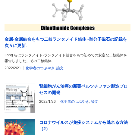
金属-金属結合をもつ二核ランタノイド錯体 -単分子磁石の記録を
次々に更新-
Long らはランタノイド-ランタノイド結合をもつ初めての安定な二核錯体を
報告しました。その二核錯体…
2022/2/21
化学者のつぶやき
,
論文
腎細胞がん治療の新薬ベルツチファン製造プロ
セスの開発
2022/1/26
化学者のつぶやき
,
論文
コロナウイルスが免疫システムから逃れる方法
（2）