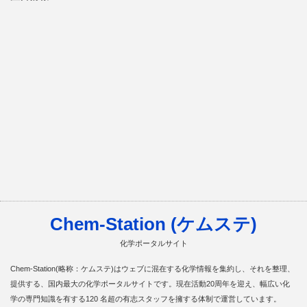
Chem-Station (ケムステ)
化学ポータルサイト
Chem-Station(略称：ケムステ)はウェブに混在する化学情報を集約し、それを整理、
提供する、国内最大の化学ポータルサイトです。現在活動20周年を迎え、幅広い化
学の専門知識を有する120 名超の有志スタッフを擁する体制で運営しています。