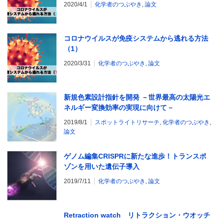
2020/4/1
化学者のつぶやき
,
論文
コロナウイルスが免疫システムから逃れる方法
（1）
2020/3/31
化学者のつぶやき
,
論文
新規色素設計指針を開発 －世界最高の太陽光エ
ネルギー変換効率の実現に向けて－
2019/8/1
スポットライトリサーチ
,
化学者のつぶやき
,
論文
ゲノム編集CRISPRに新たな進歩！トランスポ
ゾンを用いた遺伝子導入
2019/7/11
化学者のつぶやき
,
論文
Retraction watch リトラクション・ウオッチ