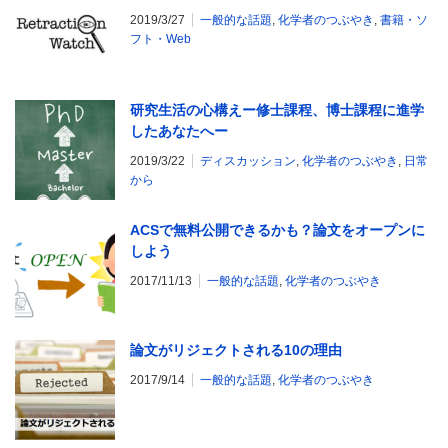
2019/3/27
一般的な話題
,
化学者のつぶやき
,
書籍・ソ
フト・Web
研究生活の心構えー修士課程、博士課程に進学
したあなたへー
2019/3/22
ディスカッション
,
化学者のつぶやき
,
日常
から
ACSで無料公開できるかも？論文をオープンに
しよう
2017/11/13
一般的な話題
,
化学者のつぶやき
論文がリジェクトされる10の理由
2017/9/14
一般的な話題
,
化学者のつぶやき