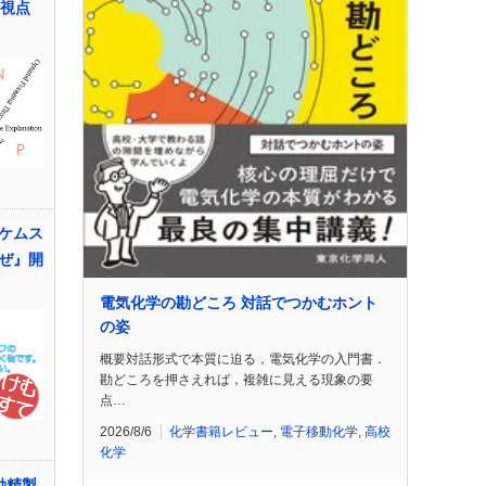
の視点
ケムス
ぜ』開
電気化学の勘どころ 対話でつかむホント
の姿
概要対話形式で本質に迫る，電気化学の入門書．
勘どころを押さえれば，複雑に見える現象の要
点…
2026/8/6
化学書籍レビュー
,
電子移動化学
,
高校
化学
動精製