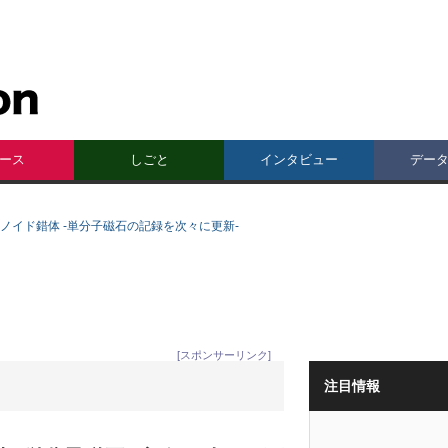
ース
しごと
インタビュー
デー
ノイド錯体 -単分子磁石の記録を次々に更新-
[スポンサーリンク]
注目情報