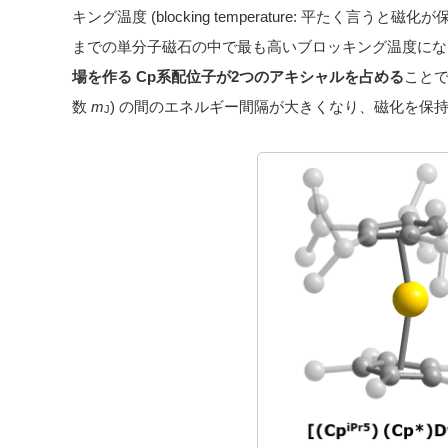
キング温度 (blocking temperature: 平たく言
までの単分子磁石の中で最も高いブロッキング温度にな
場を作る Cp系配位子が2つのアキシャルを占める
ことで
数
m
) の間のエネルギー間隔が大きくなり、磁化を保
J