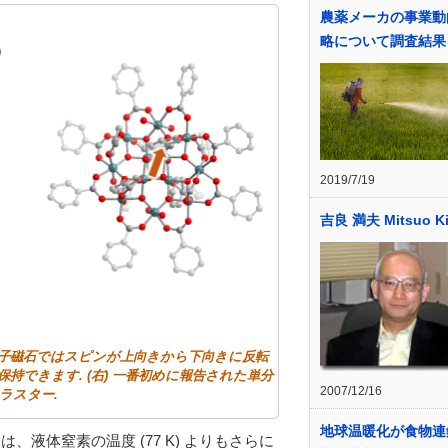
農薬メーカの事業動
略について調査結果
2019/7/19
吉良 満夫 Mitsuo Ki
単分子磁石ではスピンが上向きから下向きに反転
持できます. (右) 一番初めに報告された単分
2007/12/16
ラスター.
地球温暖化が食物連
、液体窒素の温度 (77 K) よりもさらに