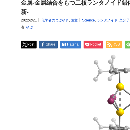
金属-金属結合をもつ二核ランタノイド錯
新-
2022/2/21
化学者のつぶやき
,
論文
Science
,
ランタノイド
,
単分子
者:
やぶ
Post
Share
Hatena
Pocket
RSS