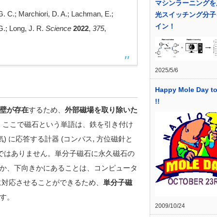
マシンラーニングを
G. C.; Marchiori, D. A.; Lachman, E.;
光スイッチング分子
イン！
 G.; Long, J. R.
Science
2022
,
375
,
2025/5/6
Happy Mole Day t
!!
壁が存在
するため、
外部磁場を取り除いた
。ここで磁石という単語は、鉄を引き付け
 に応答する計器 (コンパス, 方位磁針と
けではありません。単分子磁石に永久磁石の
か、下向きかにあることは、コンピュータ
 に対応させることができるため、
単分子磁
す。
2009/10/24