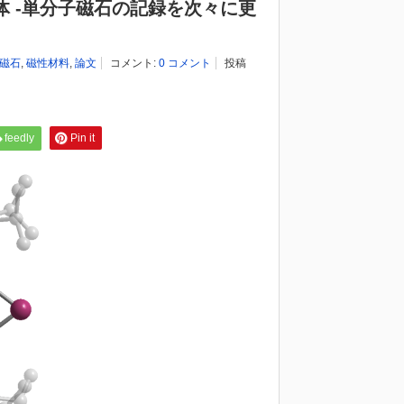
体 -単分子磁石の記録を次々に更
磁石
,
磁性材料
,
論文
コメント:
0 コメント
投稿
feedly
Pin it