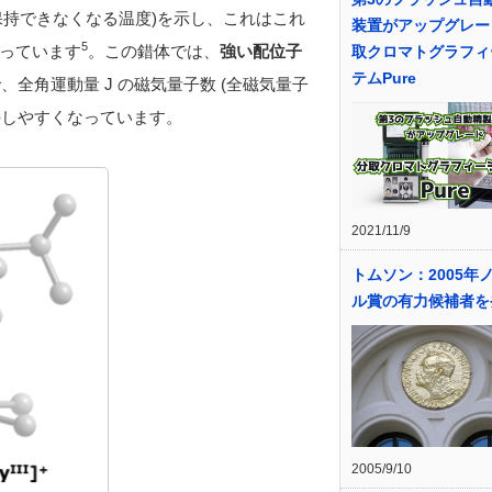
うと磁化が保持できなくなる温度)を示し、これはこれ
装置がアップグレー
5
っています
。この錯体では、
強い配位子
取クロマトグラフィ
テムPure
、全角運動量 J の磁気量子数 (全磁気量子
持しやすくなっています。
2021/11/9
トムソン：2005年
ル賞の有力候補者を
2005/9/10