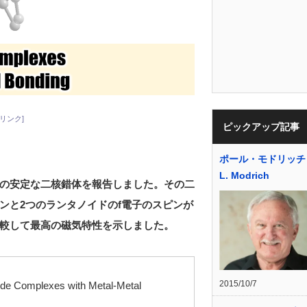
リンク]
ピックアップ記事
ポール・モドリッチ P
L. Modrich
めての安定な二核錯体を報告しました。その二
ンと2つのランタノイドのf電子のスピンが
較して最高の磁気特性を示しました。
2015/10/7
ide Complexes with Metal-Metal