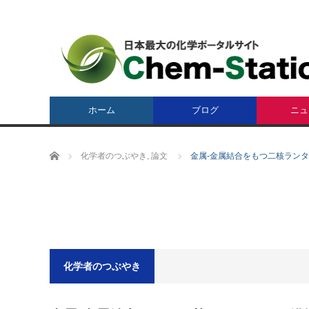
ホーム
ブログ
ニュ
ホーム
化学者のつぶやき
,
論文
金属-金属結合をもつ二核ランタ
化学者のつぶやき