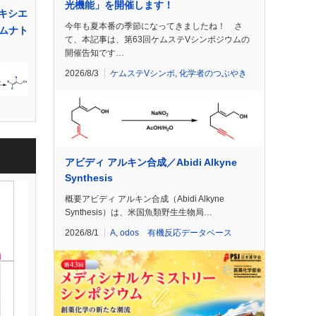
光機能」を開催します！
トキシエ
今年も夏本番の季節になってきましたね！ さ
ムナト
て、本記事は、第63回ケムステVシンポジウムの
開催告知です…
2026/8/3
ケムステVシンポ
,
化学者のつぶやき
アビディ アルキン合成／Abidi Alkyne
Synthesis
概要アビディ アルキン合成（Abidi Alkyne
Synthesis）は、米国魚類野生生物局…
2026/8/1
A
,
odos 有機反応データベース