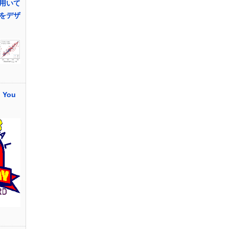
用いて
をデザ
o You