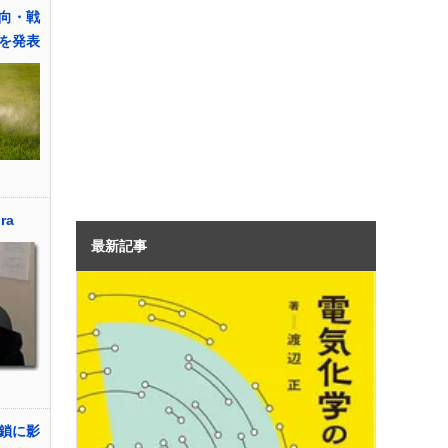
向・戦
を発表
ra
最新記事
鎖に影