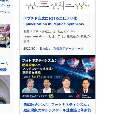
ド：分
ーシス
ペプチド合成におけるエピメリ化
Epimerization in Peptide Synthesis
概要ペプチド合成におけるエピメリ化
（epimerization）とは、アミノ酸残基のα炭素の
立体…
2026/8/5
E
,
odos 有機反応データベース
ノーベ
発表
第63回Vシンポ「フォトキネティシズム：
励起現象のマルチスケール速度論と革新的