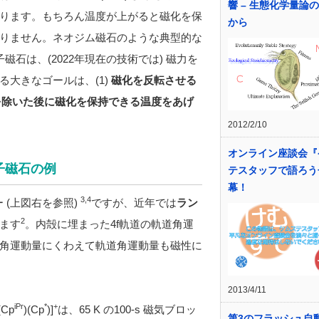
響 – 生態化学量論
ります。もちろん温度が上がると磁化を保
から
りません。ネオジム磁石のような典型的な
石は、(2022年現在の技術では) 磁力を
大きなゴールは、(1)
磁化を反転させる
を除いた後に磁化を保持できる温度をあげ
2012/2/10
オンライン座談会『
子磁石の例
テスタッフで語ろう
幕！
3,4
 (上図右を参照)
ですが、近年では
ラン
2
ます
。内殻に埋まった4f軌道の軌道角運
角運動量にくわえて軌道角運動量も磁性に
2013/4/11
iPr
*
+
Cp
)(Cp
)]
は、65 K の100-s 磁気ブロッ
第3のフラッシュ自