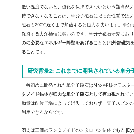
低い温度でないと、磁化を保持できないという難点があ
持できなくなることは、単分子磁石に限った性質ではあ
磁石も300℃近くまで加熱すると磁力を失います。単分子磁
保持する力が極端に弱いのです。単分子磁石研究における
のに必要なエネルギー障壁をあげる
ことと(2)
外部磁気
る
ことです。
研究背景2: これまでに開発されている単分
一番初めに開発された単分子磁石はMnの多核クラスター
タノイド錯体が強力な単分子磁石として有力視
されてい
動量は配位子場によって消失しておらず、電子スピンの
利用できるからです。
例えば三価のランタノイドのメタロセン錯体である [Dy(