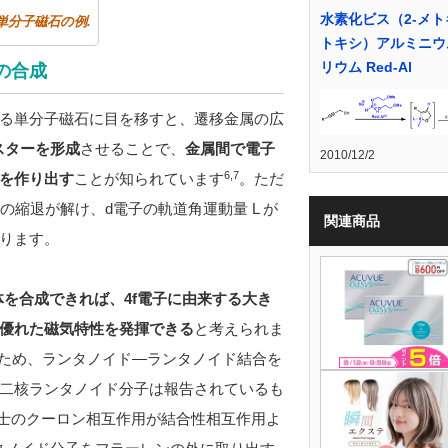
水素化ビス（2-メ
分子磁石の例.
トキシ）アルミニウ
リウム Red-Al
の合成
る単分子磁石に目を移すと、遷移金属の広
スターを形成
させることで、
金属間で電子
2010/12/2
6,7
を作り出す
ことが知られています
。ただ
の縮退が解け、d電子の軌道角運動量 L が
関連商品
ります。
を合成できれば、4f電子に由来する大き
優れた磁気特性を発揮できる
と考えられま
ため、ランタノイド―ランタノイド結合を
二核ランタノイド分子は報告されているも
同士のクーロン相互作用が結合性相互作用よ