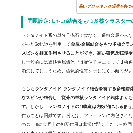
高いブロッキング温度を持つ単
問題設定: Ln-Ln結合をもつ多核クラスター
ランタノイド系の単分子磁石ではなく、遷移金属からな
がった3d軌道を利用して
金属-金属結合をもつ多核クラ
スピンを相互作用させることができ、高い磁気反転障壁
し一般的には遷移金属錯体では配位子場によって d 軌道
消失してしまうため、磁気的性質を示しにくい傾向があ
もしもランタノイド-ランタノイド結合を有する多核錯体
なスピンが結合し、従来の単核ランタノイド錯体よりも
す。しかし、
ランタノイドの4f軌道は内殻的にふるまう
作ることは困難です。例えば、フラーレンに内包された
のの、4f軌道同士の相互作用は非常に弱く、むしろ核
8