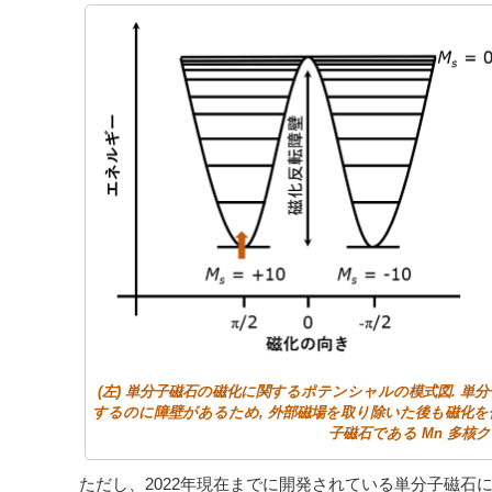
(左) 単分子磁石の磁化に関するポテンシャルの模式図. 
するのに障壁があるため, 外部磁場を取り除いた後も磁化を保
子磁石である Mn 多核ク
ただし、2022年現在までに開発されている単分子磁石には