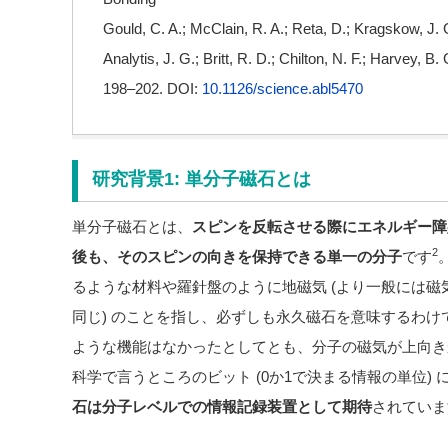
Gould, C. A.; McClain, R. A.; Reta, D.; Kragskow, J. 
Analytis, J. G.; Britt, R. D.; Chilton, N. F.; Harvey, B.
198–202. DOI:
10.1126/science.abl5470
研究背景1: 単分子磁石とは
単分子磁石とは、
スピンを反転させる際にエネルギー障
2
後も、そのスピンの向きを保持できる単一の分子
です
るような材料や羅針盤のように地磁気 (より一般には磁気)
同じ) のことを指し、必ずしも永久磁石を意味するわ
ような機能はなかったとしてとも、分子の磁気が上向き
科学で言うところのビット (0か1で決まる情報の単位)
石は分子レベルでの情報記録装置として期待
されていま