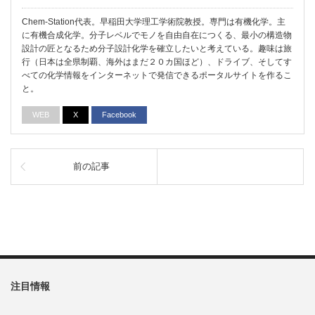
Chem-Station代表。早稲田大学理工学術院教授。専門は有機化学。主
に有機合成化学。分子レベルでモノを自由自在につくる、最小の構造物
設計の匠となるため分子設計化学を確立したいと考えている。趣味は旅
行（日本は全県制覇、海外はまだ２０カ国ほど）、ドライブ、そしてす
べての化学情報をインターネットで発信できるポータルサイトを作るこ
と。
WEB
X
Facebook
前の記事
注目情報