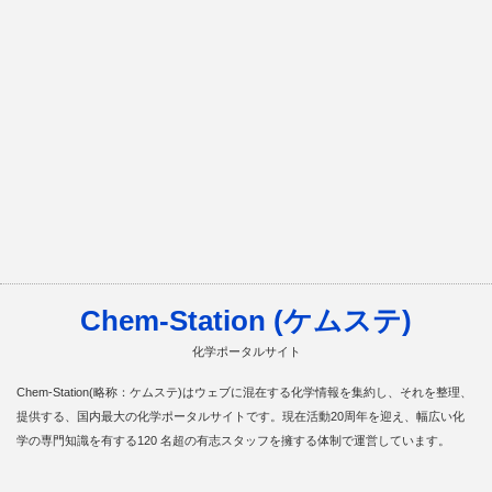
Chem-Station (ケムステ)
化学ポータルサイト
Chem-Station(略称：ケムステ)はウェブに混在する化学情報を集約し、それを整理、
提供する、国内最大の化学ポータルサイトです。現在活動20周年を迎え、幅広い化
学の専門知識を有する120 名超の有志スタッフを擁する体制で運営しています。