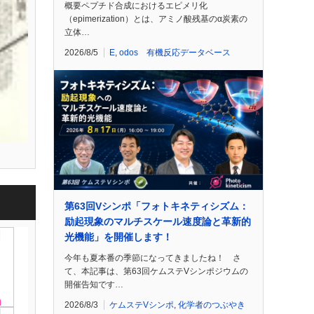
概要ペプチド合成におけるエピメリ化
（epimerization）とは、アミノ酸残基のα炭素の
立体…
2026/8/5
E
,
odos 有機反応データベース
第63回Vシンポ「フォトキネティシズム：
励起現象のマルチスケール速度論と革新的
光機能」を開催します！
今年も夏本番の季節になってきましたね！ さ
て、本記事は、第63回ケムステVシンポジウムの
開催告知です…
2026/8/3
ケムステVシンポ
,
化学者のつぶやき