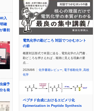
MI入
の明確
が最初
電気化学の勘どころ 対話でつかむホント
の姿
概要対話形式で本質に迫る，電気化学の入門書．
勘どころを押さえれば，複雑に見える現象の要
点…
2026/8/6
化学書籍レビュー
,
電子移動化学
,
高校
化学
虫歯予
分を発
ペプチド合成におけるエピメリ化
Epimerization in Peptide Synthesis