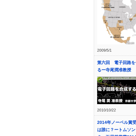
2009/5/1
第六回 電子回路を
るー寺尾潤准教授
2010/10/22
2014年ノーベル賞
は誰に？ートムソン