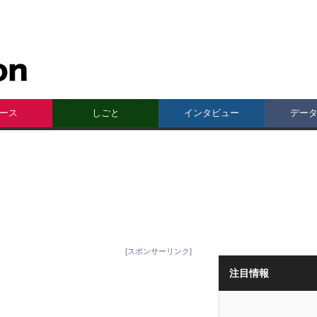
ース
しごと
インタビュー
デー
[スポンサーリンク]
注目情報