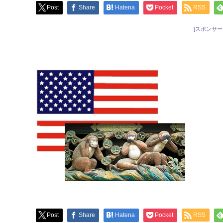
Post
Share
Hatena
Pocket
RSS
[スポンサー
Post
Share
Hatena
Pocket
RSS