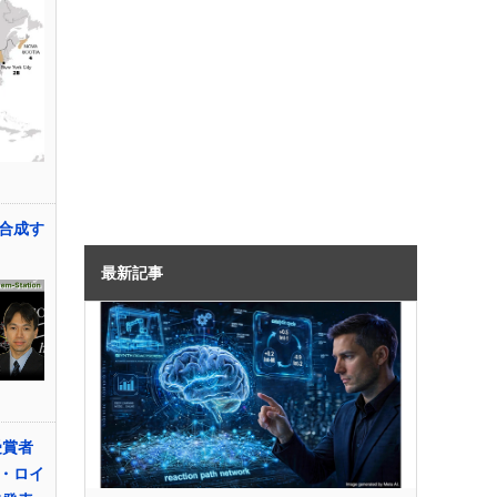
合成す
最新記事
受賞者
・ロイ