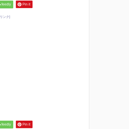
feedly
Pin it
リンク]
feedly
Pin it