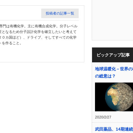
投稿者の記事一覧
教授。専門は有機化学。主に有機合成化学。分子レベル
匠となるため分子設計化学を確立したいと考えて
２０カ国ほど）、ドライブ、そしてすべての化学
トを作ること。
ピックアップ記事
地球温暖化－世界の
の総意は？
2020/2/27
武田薬品、14期連