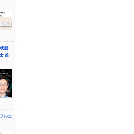
起状態
太 准
フルエ