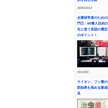
2005/10/14
企業研究者のための
門①：MI導入目的
化と使う言語の選定
のポイント！
2021/9/2
ライオン、フッ素の
防効果を高める新成
見