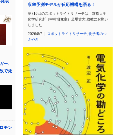
4発表
収率予測モデルが反応機構を語る！
第716回のスポットライトリサーチは、京都大学
化学研究所（中村研究室）道場貴大 助教にお願い
しました…
2026/8/7
スポットライトリサーチ
,
化学者のつ
ぶやき
ガー、
故で死
ロモン