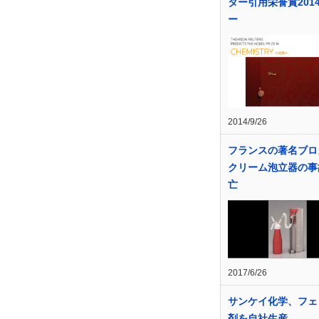
ター引用栄誉賞201
ー
2014/9/26
フランスの著名ブロ
クリーム泡立器の事
亡
2017/6/26
サンケイ化学、フェ
剤を自社生産