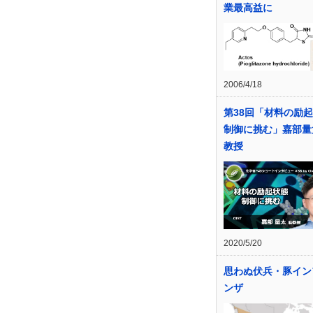
業最高益に
2006/4/18
第38回「材料の励
制御に挑む」嘉部量
教授
2020/5/20
思わぬ伏兵・豚イン
ンザ